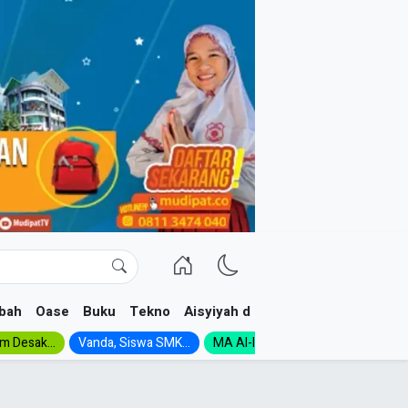
bah
Oase
Buku
Tekno
Aisyiyah dan NA
im Desak...
Vanda, Siswa SMK...
MA Al-Ishlah Gelar...
Muktamar A