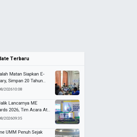
date Terbaru
alah Matan Siapkan E-
rary, Simpan 20 Tahun
ak Muhammadiyah
08/2026
10:08
Balik Lancarnya ME
rds 2026, Tim Acara Atur
kulasi Ribuan Peserta
08/2026
09:35
e UMM Penuh Sejak