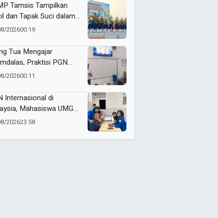
P Tamsis Tampilkan
il dan Tapak Suci dalam
 School One Event di
08/2026
00:19
okerto
ng Tua Mengajar
mdalas, Praktisi PGN
A Kenalkan Dunia
08/2026
00:11
ustri Migas
 Internasional di
aysia, Mahasiswa UMG
bangkan Website
08/2026
23:58
genalan Budaya
onesia