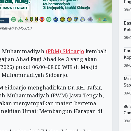
Pag
War
08/
202
Bas
(Istimewa/PWMU.CO)
Ket
dan
08/
Bic
ah Muhammadiyah
(PDM) Sidoarjo
kembali
Par
Kop
ajian Ahad Pagi Ahad ke-3 yang akan
Suc
08/
2026) pukul 06.00–08.00 WIB di Masjid
 Muhammadiyah Sidoarjo.
Min
Sab
M Sidoarjo menghadirkan Dr. KH. Tafsir,
Muh
08/
ayah Muhammadiyah (PWM) Jawa Tengah,
Kad
a akan menyampaikan materi bertema
86 
ngkitan Umat: Membangun Harapan di
Can
Amb
08/
Goe