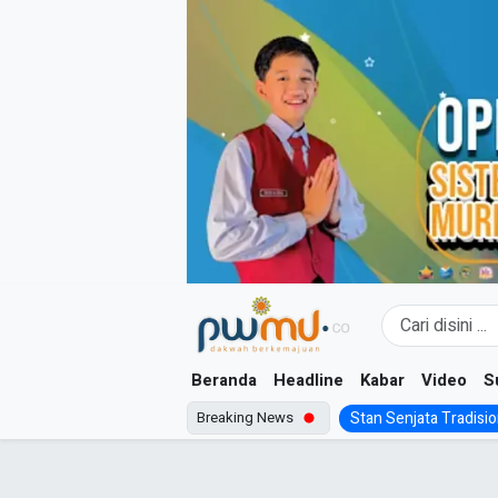
Skip
to
content
Beranda
Headline
Kabar
Video
S
Breaking News
Stan Senjata Tradision