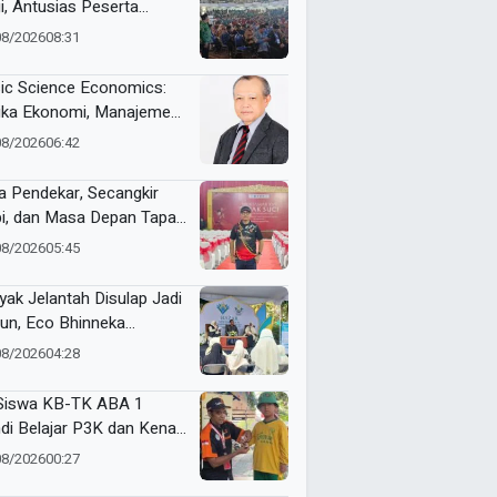
i, Antusias Peserta
nai Jelang ME Awards
08/2026
08:31
6
ic Science Economics:
ika Ekonomi, Manajemen,
 Akuntansi Tak Sekadar
08/2026
06:42
ara Angka
a Pendekar, Secangkir
i, dan Masa Depan Tapak
i
08/2026
05:45
yak Jelantah Disulap Jadi
un, Eco Bhinneka
ammadiyah Inspirasi
08/2026
04:28
er Nasyiatul Aisyiyah
Siswa KB-TK ABA 1
di Belajar P3K dan Kenali
ulans Lewat Ambulance
08/2026
00:27
s to Schools