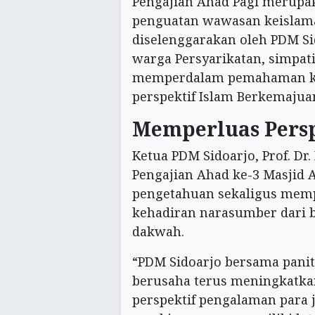
Pengajian Ahad Pagi merupak
penguatan wawasan keislama
diselenggarakan oleh PDM Sid
warga Persyarikatan, simpat
memperdalam pemahaman ke
perspektif Islam Berkemajua
Memperluas Pers
Ketua PDM Sidoarjo, Prof. Dr
Pengajian Ahad ke-3 Masjid
pengetahuan sekaligus memp
kehadiran narasumber dari b
dakwah.
“PDM Sidoarjo bersama panit
berusaha terus meningkatk
perspektif pengalaman para