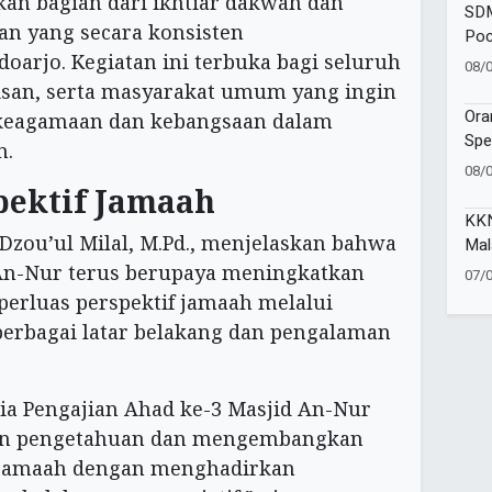
an bagian dari ikhtiar dakwah dan
SDM
n yang secara konsisten
Poc
oarjo. Kegiatan ini terbuka bagi seluruh
One
08/
Moj
isan, serta masyarakat umum yang ingin
Ora
agamaan dan kebangsaan dalam
Spe
n.
SAK
08/
Ind
pektif Jamaah
KKN
. Dzou’ul Milal, M.Pd., menjelaskan bahwa
Mal
Kem
 An-Nur terus berupaya meningkatkan
07/
Pen
erluas perspektif jamaah melalui
Ind
erbagai latar belakang dan pengalaman
ia Pengajian Ahad ke-3 Masjid An-Nur
an pengetahuan dan mengembangkan
 jamaah dengan menghadirkan