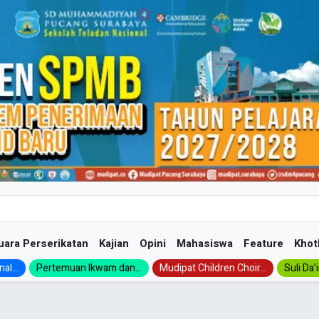
uara Perserikatan
Kajian
Opini
Mahasiswa
Feature
Khot
al...
Pertemuan Ikwam dan...
Mudipat Children Choir...
Suli Da’