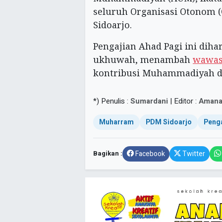
seluruh Organisasi Otonom
Sidoarjo.
Pengajian Ahad Pagi ini di
ukhuwah, menambah
wawas
kontribusi Muhammadiyah d
*) Penulis :
Sumardani
| Editor :
Amana
Muharram
PDM Sidoarjo
Penga
Bagikan :
Facebook
Twitter