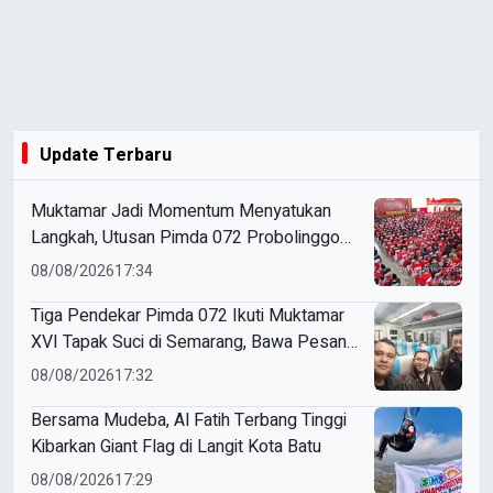
Update Terbaru
Muktamar Jadi Momentum Menyatukan
Langkah, Utusan Pimda 072 Probolinggo
Bawa Harapan untuk Tapak Suci
08/08/2026
17:34
Tiga Pendekar Pimda 072 Ikuti Muktamar
XVI Tapak Suci di Semarang, Bawa Pesan
Penguatan Kaderisasi
08/08/2026
17:32
Bersama Mudeba, Al Fatih Terbang Tinggi
Kibarkan Giant Flag di Langit Kota Batu
08/08/2026
17:29