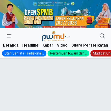
Skip
to
content
Beranda
Headline
Kabar
Video
Suara Perserikatan
Stan Senjata Tradisional...
Pertemuan Ikwam dan...
Mudipat Chil