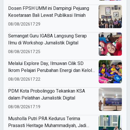
Dosen FPSH UMM ini Dampingi Pejuang
Kesetaraan Bali Lewat Publikasi Ilmiah
08/08/2026
17:29
Semangat Guru IGABA Langsung Serap
Ilmu di Workshop Jurnalistik Digital
08/08/2026
17:25
Melalui Explore Day, Ilmuwan Cilik SD
Ikrom Pelajari Perubahan Energi dan Kelola
Sampah demi Bumi
08/08/2026
17:22
PDM Kota Probolinggo Tekankan KSA
dalam Pelatihan Jurnalistik Digital
08/08/2026
17:19
Musholla Putri PRA Kedurus Terima
Prasasti Heritage Muhammadiyah, Jadi