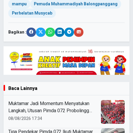
mampu
Pemuda Muhammadiyah Balongpanggang
Perhelatan Musycab
Bagikan :
Baca Lainnya
Muktamar Jadi Momentum Menyatukan
Langkah, Utusan Pimda 072 Probolinggo
Bawa Harapan untuk Tapak Suci
08/08/2026 17:34
Tiga Pendekar Pimda 072 Ikuti Muktamar