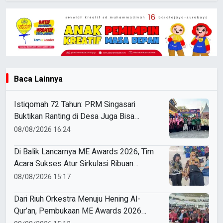
Baca Lainnya
Istiqomah 72 Tahun: PRM Singasari
Buktikan Ranting di Desa Juga Bisa
Bersinar di Tingkat Jawa Tengah
08/08/2026 16:24
Di Balik Lancarnya ME Awards 2026, Tim
Acara Sukses Atur Sirkulasi Ribuan
Peserta di Dome UMM
08/08/2026 15:17
Dari Riuh Orkestra Menuju Hening Al-
Qur’an, Pembukaan ME Awards 2026