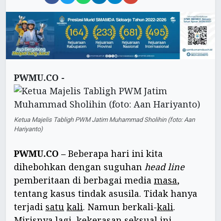
PWMU.CO -
Ketua Majelis Tabligh PWM Jatim Muhammad Sholihin (foto: Aan
Hariyanto)
PWMU.CO –
Beberapa hari ini kita
dihebohkan dengan suguhan
head line
pemberitaan di berbagai media
masa
,
tentang kasus tindak asusila. Tidak hanya
terjadi
satu
kali
. Namun berkali-
kali
.
Mirisnya
lagi
, kekerasan seksual ini