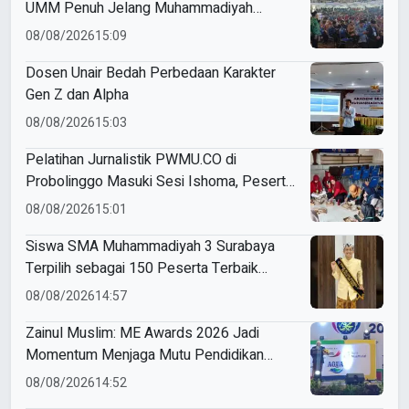
UMM Penuh Jelang Muhammadiyah
Education Awards 2026
08/08/2026
15:09
Dosen Unair Bedah Perbedaan Karakter
Gen Z dan Alpha
08/08/2026
15:03
Pelatihan Jurnalistik PWMU.CO di
Probolinggo Masuki Sesi Ishoma, Peserta
Antusias Ikuti Materi
08/08/2026
15:01
Siswa SMA Muhammadiyah 3 Surabaya
Terpilih sebagai 150 Peserta Terbaik
Forum Pelajar Indonesia
08/08/2026
14:57
Zainul Muslim: ME Awards 2026 Jadi
Momentum Menjaga Mutu Pendidikan
Muhammadiyah
08/08/2026
14:52