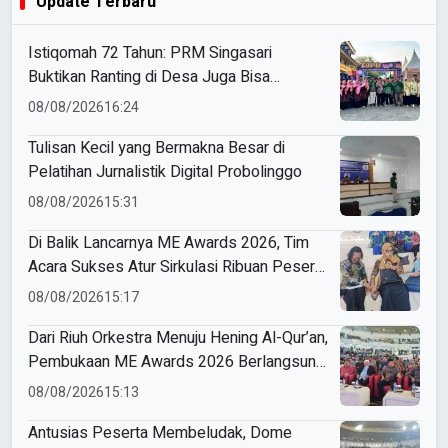
Update Terbaru
Istiqomah 72 Tahun: PRM Singasari
Buktikan Ranting di Desa Juga Bisa
Bersinar di Tingkat Jawa Tengah
08/08/2026
16:24
Tulisan Kecil yang Bermakna Besar di
Pelatihan Jurnalistik Digital Probolinggo
08/08/2026
15:31
Di Balik Lancarnya ME Awards 2026, Tim
Acara Sukses Atur Sirkulasi Ribuan Peserta
di Dome UMM
08/08/2026
15:17
Dari Riuh Orkestra Menuju Hening Al-Qur’an,
Pembukaan ME Awards 2026 Berlangsung
Khidmat
08/08/2026
15:13
Antusias Peserta Membeludak, Dome