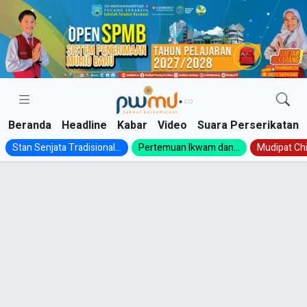
Skip
to
content
Beranda
Headline
Kabar
Video
Suara Perserikatan
Stan Senjata Tradisional...
Pertemuan Ikwam dan...
Mudipat Chil