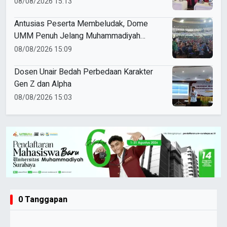
Berlangsung Khidmat
08/08/2026 15:13
Antusias Peserta Membeludak, Dome
UMM Penuh Jelang Muhammadiyah
Education Awards 2026
08/08/2026 15:09
Dosen Unair Bedah Perbedaan Karakter
Gen Z dan Alpha
08/08/2026 15:03
0 Tanggapan