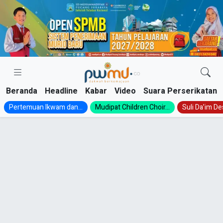
Skip
to
content
Beranda
Headline
Kabar
Video
Suara Perserikatan
Pertemuan Ikwam dan...
Mudipat Children Choir...
Suli Da’im Des