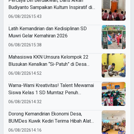
Percaya Diri Berdakwah, Daris Arkan
Budiyanto Sampaikan Kultum Inspiratif di
Masjid Baiturrahman
06/08/2026
15:43
Latih Kemandirian dan Kedisiplinan SD
Muwri Gelar Kemahiran 2026
06/08/2026
15:38
Mahasiswa KKN Umsura Kelompok 22
Blusukan Kenalkan “Si-Patuh” di Desa
Banjarkejen
06/08/2026
14:52
Warna-Warni Kreativitas! Talent Mewarnai
Siswa Kelas 1 SD Mumtaz Penuh
Keceriaan
06/08/2026
14:32
Dorong Kemandirian Ekonomi Desa,
BUMDes Kuwik Kediri Terima Hibah Alat
Pencetak Briket Biomassa Briqpress
06/08/2026
14:16