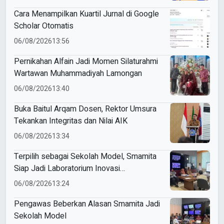
Cara Menampilkan Kuartil Jurnal di Google
Scholar Otomatis
06/08/2026
13:56
Pernikahan Alfain Jadi Momen Silaturahmi
Wartawan Muhammadiyah Lamongan
06/08/2026
13:40
Buka Baitul Arqam Dosen, Rektor Umsura
Tekankan Integritas dan Nilai AIK
06/08/2026
13:34
Terpilih sebagai Sekolah Model, Smamita
Siap Jadi Laboratorium Inovasi
Pembelajaran AI
06/08/2026
13:24
Pengawas Beberkan Alasan Smamita Jadi
Sekolah Model