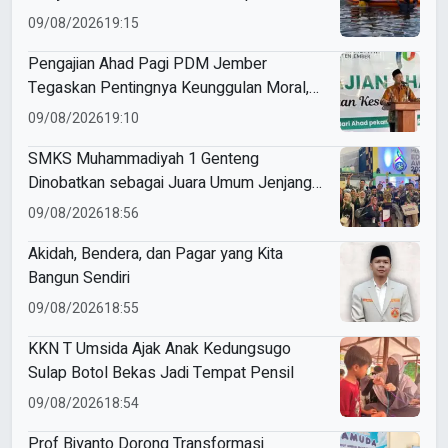
Relawan Muhammadiyah
09/08/2026
19:15
Pengajian Ahad Pagi PDM Jember
Tegaskan Pentingnya Keunggulan Moral,
Akidah, dan Kemandirian Ekonomi
09/08/2026
19:10
SMKS Muhammadiyah 1 Genteng
Dinobatkan sebagai Juara Umum Jenjang
SMK di Ajang ME Awards 2026
09/08/2026
18:56
Akidah, Bendera, dan Pagar yang Kita
Bangun Sendiri
09/08/2026
18:55
KKN T Umsida Ajak Anak Kedungsugo
Sulap Botol Bekas Jadi Tempat Pensil
09/08/2026
18:54
Prof Biyanto Dorong Transformasi