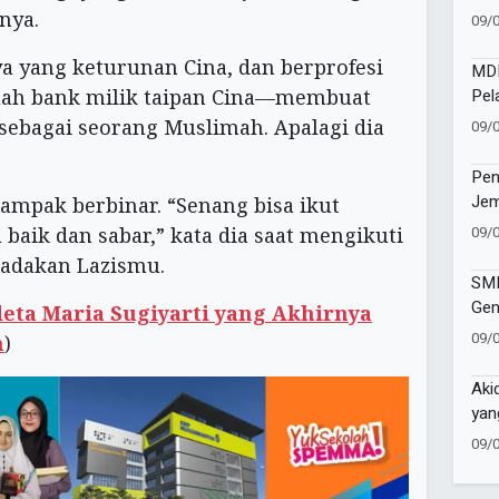
dan
hnya.
09/
ya yang keturunan Cina, dan berprofesi
MDM
Pel
uah bank milik taipan Cina—membuat
Pen
 sebagai seorang Muslimah. Apalagi dia
09/
Kap
Mu
Pen
Jem
 tampak berbinar. “Senang bisa ikut
Pen
09/
 baik dan sabar,” kata dia saat mengikuti
Mor
iadakan Lazismu.
Kem
SM
Gen
deta Maria Sugiyarti yang Akhirnya
Jua
09/
m
)
Aja
Aki
yan
09/