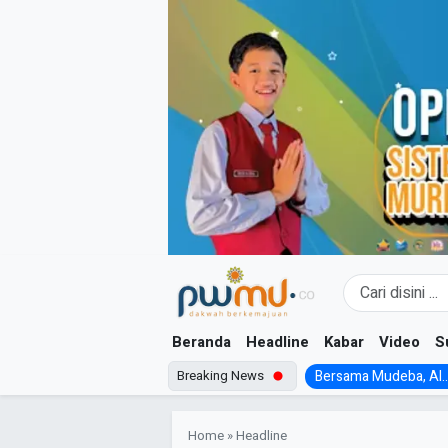
Skip
to
content
Beranda
Headline
Kabar
Video
S
Breaking News
Bersama Mudeba, Al..
Home
»
Headline