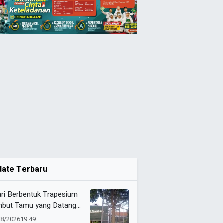
date Terbaru
ari Berbentuk Trapesium
but Tamu yang Datang
SD Almadany
08/2026
19:49