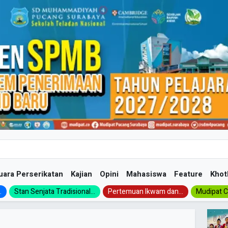
uara Perserikatan
Kajian
Opini
Mahasiswa
Feature
Khot
.
Stan Senjata Tradisional...
Pertemuan Ikwam dan...
Mudipat Ch