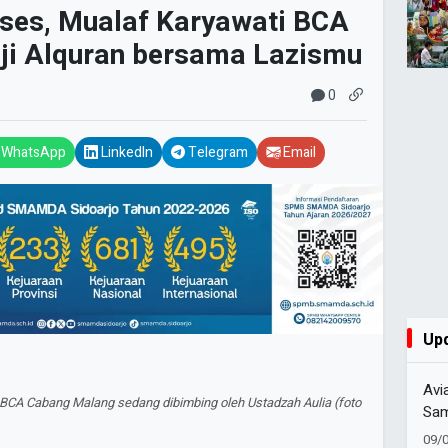
kses, Mualaf Karyawati BCA
aji Alquran bersama Lazismu
0
WhatsApp
LinkedIn
Telegram
Email
Up
Avi
i BCA Cabang Malang sedang dibimbing oleh Ustadzah Aulia (foto
Sam
ke 
09/