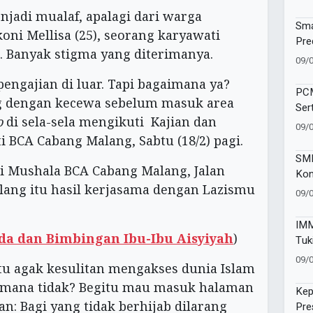
jadi mualaf, apalagi dari warga
Sma
koni Mellisa (25), seorang karyawati
Pre
 Banyak stigma yang diterimanya.
dal
09/
pengajian di luar. Tapi bagaimana ya?
PCM
ng dengan kecewa sebelum masuk area
Ser
o
di sela-sela mengikuti Kajian dan
Aha
09/
 BCA Cabang Malang, Sabtu (18/2) pagi.
SMP
i Mushala BCA Cabang Malang, Jalan
Kon
lang itu hasil kerjasama dengan Lazismu
Bra
09/
Don
IMM
da dan Bimbingan Ibu-Ibu Aisyiyah
)
Tuk
Kes
09/
u agak kesulitan mengakses dunia Islam
aimana tidak? Begitu mau masuk halaman
Kep
an: Bagi yang tidak berhijab dilarang
Pre