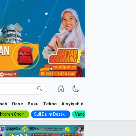
bah
Oase
Buku
Tekno
Aisyiyah dan NA
ildren Choir...
Suli Da’im Desak...
Vanda, Siswa SMK...
MA Al-Ish