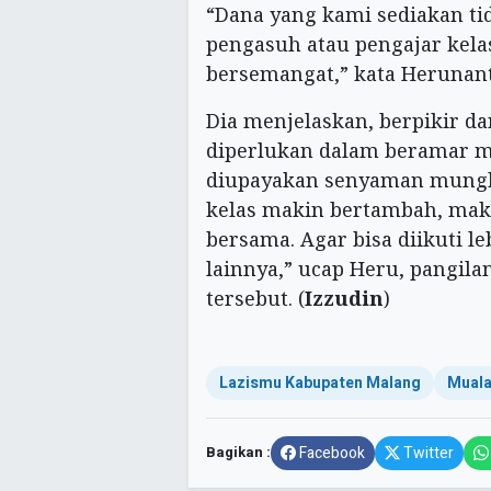
“Dana yang kami sediakan tid
pengasuh atau pengajar kelas
bersemangat,” kata Herunan
Dia menjelaskan, berpikir dan
diperlukan dalam beramar ma
diupayakan senyaman mungki
kelas makin bertambah, mak
bersama. Agar bisa diikuti l
lainnya,” ucap Heru, pangil
tersebut. (
Izzudin
)
Lazismu Kabupaten Malang
Muala
Bagikan :
Facebook
Twitter