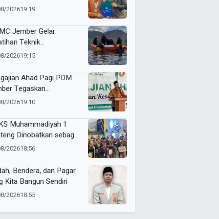
 Borong 6 Medali
08/2026
19:19
C Jember Gelar
atihan Teknik
yelamatan di Air Perkuat
08/2026
19:15
asitas Relawan
hammadiyah
gajian Ahad Pagi PDM
ber Tegaskan
tingnya Keunggulan
08/2026
19:10
al, Akidah, dan
andirian Ekonomi
KS Muhammadiyah 1
teng Dinobatkan sebagai
ra Umum Jenjang SMK di
08/2026
18:56
ng ME Awards 2026
dah, Bendera, dan Pagar
g Kita Bangun Sendiri
08/2026
18:55