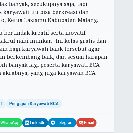
ak banyak, secukupnya saja, tapi
 karyawati itu bisa berkreasi dan
to, Ketua Lazismu Kabupaten Malang.
 bertindak kreatif serta inovatif
kruf nahi munkar. “Ini kelas gratis dan
n bagi karyawati bank tersebut agar
in berkembang baik, dan sesuai harapan
ebih banyak lagi peserta karyawati BCA
an akrabnya, yang juga karyawan BCA
f
Pengajian Karyawati BCA
WhatsApp
LinkedIn
Telegram
Email