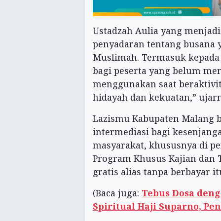
Ustadzah Aulia yang menjad
penyadaran tentang busana 
Muslimah. Termasuk kepada M
bagi peserta yang belum mem
menggunakan saat beraktivi
hidayah dan kekuatan,” ujar
Lazismu Kabupaten Malang be
intermediasi bagi kesenjang
masyarakat, khususnya di pe
Program Khusus Kajian dan T
gratis alias tanpa berbayar it
(Baca juga:
Tebus Dosa deng
Spiritual Haji Suparno, Pe