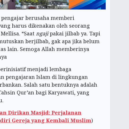
i pengajar berusaha memberi
yang harus dikenakan oleh seorang
ellisa. “Saat
ngaji
pakai jilbab ya. Tapi
utuskan berjilbab, gak apa jika belum
tas lain. Semoga Allah memberinya
nya
rinisiatif menjadi lembaga
an pengajaran Islam di lingkungan
rbankan. Salah satu bentuknya adalah
ahsin Qur’an bagi Karyawati, yang
u.
an Dirikan Masjid: Perjalanan
ndiri Gereja yang Kembali Muslim
)