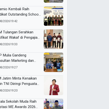
mio Kembali Raih
dikat Outstanding School
am ME Awards 2026
08/2026
19:42
 Tulangan Serahkan
tifikat Wakaf di Pengajian
d Pagi
08/2026
19:33
 Mulia Gandeng
sultan Marketing dan
nding, Strategi Baru
08/2026
19:27
gkrak Perolehan Siswa
 Jatim Minta Kenaikan
in TNI Diiringi Penguatan
ejahteraan Guru
08/2026
19:20
ala Sekolah Muda Raih
stasi ME Awards 2026