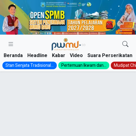
Skip
to
content
Beranda
Headline
Kabar
Video
Suara Perserikatan
Stan Senjata Tradisional...
Pertemuan Ikwam dan...
Mudipat Chil