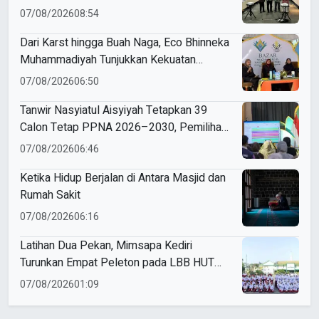
07/08/2026
08:54
Dari Karst hingga Buah Naga, Eco Bhinneka
Muhammadiyah Tunjukkan Kekuatan
Potensi Lokal di Muktamar Nasyiatul
07/08/2026
06:50
Aisyiyah
Tanwir Nasyiatul Aisyiyah Tetapkan 39
Calon Tetap PPNA 2026–2030, Pemilihan
Gunakan Sistem E-Voting
07/08/2026
06:46
Ketika Hidup Berjalan di Antara Masjid dan
Rumah Sakit
07/08/2026
06:16
Latihan Dua Pekan, Mimsapa Kediri
Turunkan Empat Peleton pada LBB HUT
Ke-81 RI Kecamatan Pare
07/08/2026
01:09