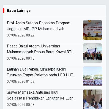
Baca Lainnya
Prof Anam Sutopo Paparkan Program
Unggulan MPI PP Muhammadiyah
07/08/2026 09:29
Pasca Baitul Arqam, Universitas
Muhammadiyah Papua Barat Kawal RTL
Peserta Selama Enam Bulan
07/08/2026 09:10
Latihan Dua Pekan, Mimsapa Kediri
Turunkan Empat Peleton pada LBB HUT
Ke-81 RI Kecamatan Pare
07/08/2026 01:09
Siswa Mamsaka Antusias Ikuti
Sosialisasi Pendidikan Lanjutan ke Luar
Negeri
07/08/2026 00:43