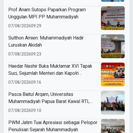
Prof Anam Sutopo Paparkan Program
Unggulan MPI PP Muhammadiyah
07/08/2026
09:29
Sulthon Amien: Muhammadiyah Hadir
Luruskan Akidah
07/08/2026
09:23
Haedar Nashir Buka Muktamar XVI Tapak
Suci, Sejumlah Menteri dan Kapolri
Dijadwalkan Hadir
07/08/2026
09:16
Pasca Baitul Arqam, Universitas
Muhammadiyah Papua Barat Kawal RTL
Peserta Selama Enam Bulan
07/08/2026
09:10
PWM Jatim Tuai Apresiasi sebagai Pelopor
Penulisan Sejarah Muhammadiyah