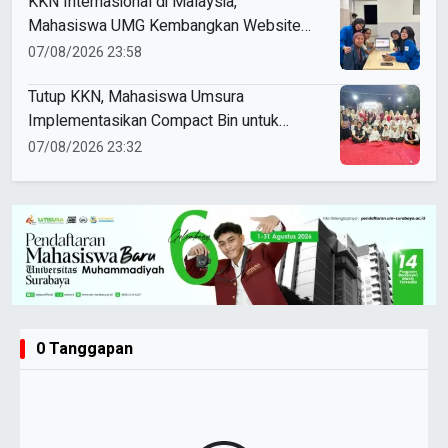
KKN Internasional di Malaysia,
Mahasiswa UMG Kembangkan Website
Pengenalan Budaya Indonesia
07/08/2026 23:58
Tutup KKN, Mahasiswa Umsura
Implementasikan Compact Bin untuk
Sampah Anorganik di Ketabang
07/08/2026 23:32
0 Tanggapan