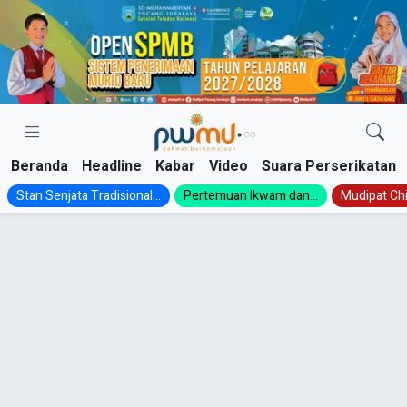
Skip
to
content
Beranda
Headline
Kabar
Video
Suara Perserikatan
Stan Senjata Tradisional...
Pertemuan Ikwam dan...
Mudipat Chil