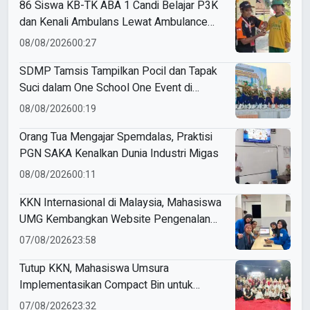
86 Siswa KB-TK ABA 1 Candi Belajar P3K
dan Kenali Ambulans Lewat Ambulance
Goes to Schools
08/08/2026
00:27
SDMP Tamsis Tampilkan Pocil dan Tapak
Suci dalam One School One Event di
Mojokerto
08/08/2026
00:19
Orang Tua Mengajar Spemdalas, Praktisi
PGN SAKA Kenalkan Dunia Industri Migas
08/08/2026
00:11
KKN Internasional di Malaysia, Mahasiswa
UMG Kembangkan Website Pengenalan
Budaya Indonesia
07/08/2026
23:58
Tutup KKN, Mahasiswa Umsura
Implementasikan Compact Bin untuk
Sampah Anorganik di Ketabang
07/08/2026
23:32