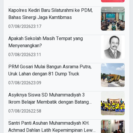
Kapolres Kediri Baru Silaturahmi ke PDM,
Bahas Sinergi Jaga Kamtibmas
07/08/2026
23:17
Apakah Sekolah Masih Tempat yang
Menyenangkan?
07/08/2026
23:11
PRM Gosari Mulai Bangun Asrama Putra,
Uruk Lahan dengan 81 Dump Truck
07/08/2026
23:09
Asyiknya Siswa SD Muhammadiyah 3
Ikrom Belajar Membatik dengan Batang
Pakcoy
07/08/2026
22:58
Santri Panti Asuhan Muhammadiyah KH.
Achmad Dahlan Latih Kepemimpinan Lewat