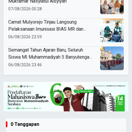
Muktamar Nasyiatul Aisyiyah
07/08/2026 00:28
Camat Mulyorejo Tinjau Langsung
Pelaksanaan Imunisasi BIAS MR dan
HPV di SD Muhammadiyah 18 Surabaya
06/08/2026 23:59
Semangat Tahun Ajaran Baru, Seluruh
Siswa MI Muhammadiyah 5 Banyutengah
Ikuti Latihan Tapak Suci Perdana
06/08/2026 23:46
0 Tanggapan