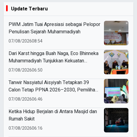
Update Terbaru
PWM Jatim Tuai Apresiasi sebagai Pelopor
Penulisan Sejarah Muhammadiyah
07/08/2026
08:54
Dari Karst hingga Buah Naga, Eco Bhinneka
Muhammadiyah Tunjukkan Kekuatan
Potensi Lokal di Muktamar Nasyiatul
07/08/2026
06:50
Aisyiyah
Tanwir Nasyiatul Aisyiyah Tetapkan 39
Calon Tetap PPNA 2026–2030, Pemilihan
Gunakan Sistem E-Voting
07/08/2026
06:46
Ketika Hidup Berjalan di Antara Masjid dan
Rumah Sakit
07/08/2026
06:16