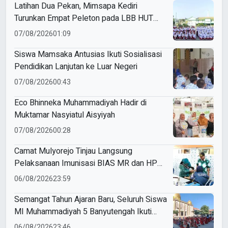
Latihan Dua Pekan, Mimsapa Kediri
Turunkan Empat Peleton pada LBB HUT
Ke-81 RI Kecamatan Pare
07/08/2026
01:09
Siswa Mamsaka Antusias Ikuti Sosialisasi
Pendidikan Lanjutan ke Luar Negeri
07/08/2026
00:43
Eco Bhinneka Muhammadiyah Hadir di
Muktamar Nasyiatul Aisyiyah
07/08/2026
00:28
Camat Mulyorejo Tinjau Langsung
Pelaksanaan Imunisasi BIAS MR dan HPV
di SD Muhammadiyah 18 Surabaya
06/08/2026
23:59
Semangat Tahun Ajaran Baru, Seluruh Siswa
MI Muhammadiyah 5 Banyutengah Ikuti
Latihan Tapak Suci Perdana
06/08/2026
23:46