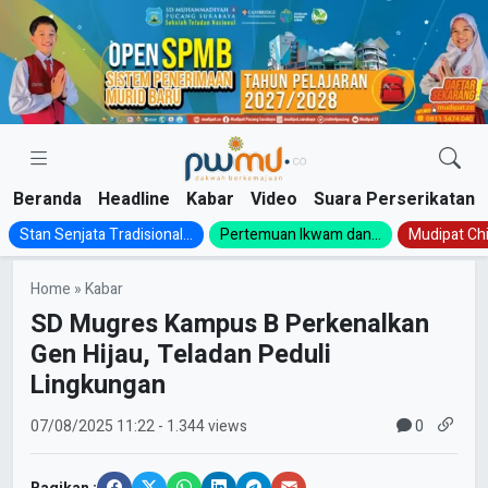
Skip
to
content
Beranda
Headline
Kabar
Video
Suara Perserikatan
Stan Senjata Tradisional...
Pertemuan Ikwam dan...
Mudipat Chil
Home
»
Kabar
SD Mugres Kampus B Perkenalkan
Gen Hijau, Teladan Peduli
Lingkungan
0
07/08/2025
11:22
- 1.344 views