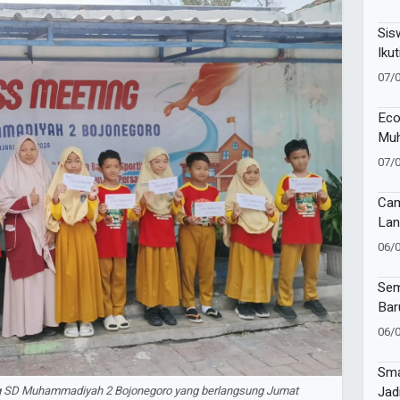
81 
Sis
Ikut
Lan
07/
Eco
Muh
Muk
07/
Cam
Lan
Imu
06/
di 
Sur
Sem
Bar
Muh
06/
Ban
Tap
Sma
Jad
g SD Muhammadiyah 2 Bojonegoro yang berlangsung Jumat