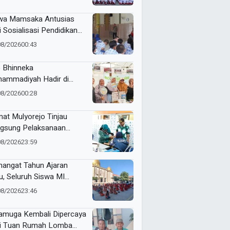
RI Kecamatan Pare
wa Mamsaka Antusias
i Sosialisasi Pendidikan
jutan ke Luar Negeri
08/2026
00:43
 Bhinneka
ammadiyah Hadir di
tamar Nasyiatul Aisyiyah
08/2026
00:28
at Mulyorejo Tinjau
gsung Pelaksanaan
nisasi BIAS MR dan HPV
08/2026
23:59
SD Muhammadiyah 18
abaya
angat Tahun Ajaran
u, Seluruh Siswa MI
ammadiyah 5
08/2026
23:46
yutengah Ikuti Latihan
ak Suci Perdana
muga Kembali Dipercaya
i Tuan Rumah Lomba