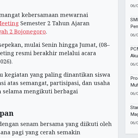
Vol
06/
Kec
semangat kebersamaan mewarnai
SMP
Meeting
Semester 2 Tahun Ajaran
Pen
ah 2 Bojonegoro
.
Wat
06/
Sej
sepekan, mulai Senin hingga Jumat, (08–
PCM
eeting resmi berakhir melalui acara
Aku
026).
Pen
06/
Mu
u kegiatan yang paling dinantikan siswa
Pro
si atas semangat, partisipasi, dan usaha
Muh
n selama mengikuti berbagai
Gel
06/
Sa
Sta
upan
Mag
Tap
06/
dengan senam bersama yang diikuti oleh
sana pagi yang cerah semakin