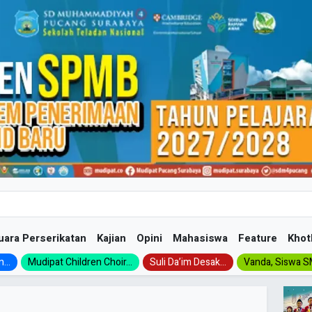
uara Perserikatan
Kajian
Opini
Mahasiswa
Feature
Khot
...
Mudipat Children Choir...
Suli Da’im Desak...
Vanda, Siswa SM