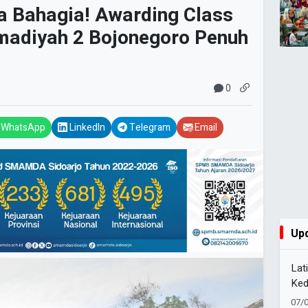
 Bahagia! Awarding Class
adiyah 2 Bojonegoro Penuh
0
WhatsApp
LinkedIn
Telegram
Email
Up
Lat
Ked
Pel
07/