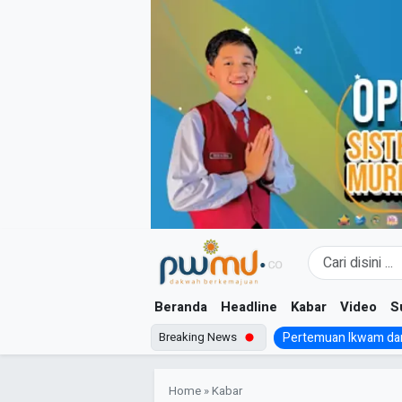
Skip
to
content
Beranda
Headline
Kabar
Video
S
Breaking News
Pertemuan Ikwam dan
Home
»
Kabar