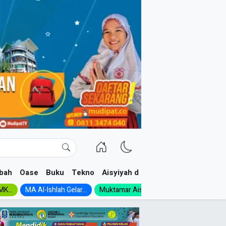
bah
Oase
Buku
Tekno
Aisyiyah dan NA
K...
MA Al-Ishlah Gelar...
Muktamar Aisyiyah 1926:...
Muhadloro