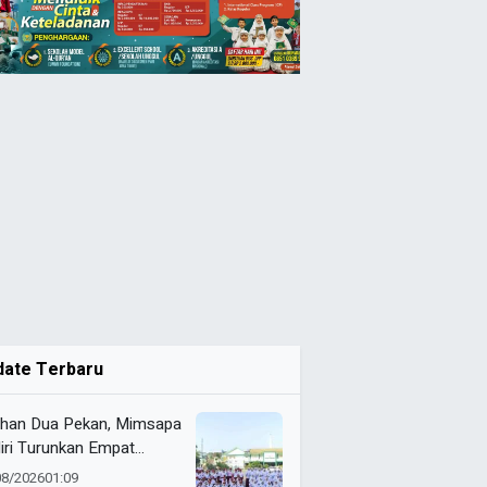
date Terbaru
ihan Dua Pekan, Mimsapa
iri Turunkan Empat
eton pada LBB HUT Ke-
08/2026
01:09