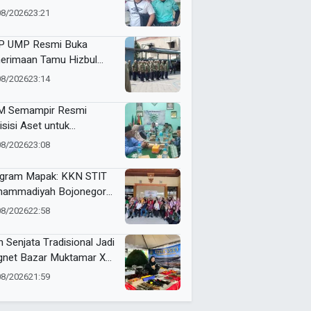
i dan Futsal HUT RI Ke-81
08/2026
23:21
amatan Tulangan
 UMP Resmi Buka
erimaan Tamu Hizbul
han, Tema “Satu Qobilah,
08/2026
23:14
uta Cerita” Curi Perhatian
 Semampir Resmi
isisi Aset untuk
gembangan Amal Usaha
08/2026
23:08
hammadiyah
gram Mapak: KKN STIT
ammadiyah Bojonegoro
ar Sosialisasi Pengolahan
08/2026
22:58
mpah
n Senjata Tradisional Jadi
net Bazar Muktamar XVI
ak Suci Sedunia
08/2026
21:59