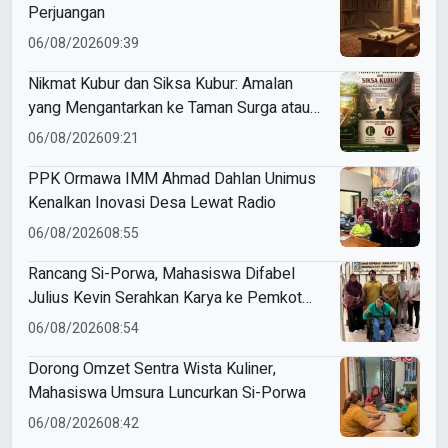
Perjuangan
06/08/2026
09:39
Nikmat Kubur dan Siksa Kubur: Amalan
yang Mengantarkan ke Taman Surga atau
Azab Barzakh
06/08/2026
09:21
PPK Ormawa IMM Ahmad Dahlan Unimus
Kenalkan Inovasi Desa Lewat Radio
06/08/2026
08:55
Rancang Si-Porwa, Mahasiswa Difabel
Julius Kevin Serahkan Karya ke Pemkot
Surabaya
06/08/2026
08:54
Dorong Omzet Sentra Wista Kuliner,
Mahasiswa Umsura Luncurkan Si-Porwa
06/08/2026
08:42