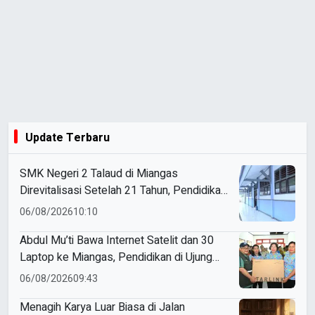
Update Terbaru
SMK Negeri 2 Talaud di Miangas
Direvitalisasi Setelah 21 Tahun, Pendidikan
3T Makin Berkualitas
06/08/2026
10:10
Abdul Mu’ti Bawa Internet Satelit dan 30
Laptop ke Miangas, Pendidikan di Ujung
Negeri Makin Digital
06/08/2026
09:43
Menagih Karya Luar Biasa di Jalan