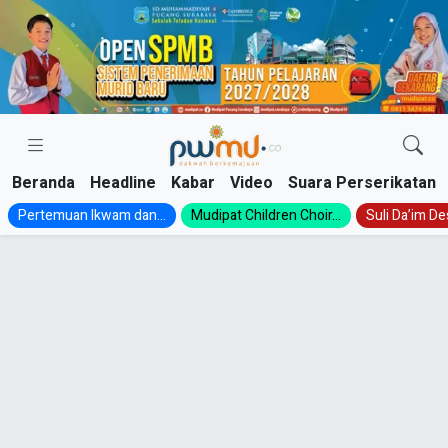
Skip
to
content
Beranda
Headline
Kabar
Video
Suara Perserikatan
Pertemuan Ikwam dan...
Mudipat Children Choir...
Suli Da’im Des