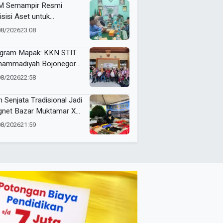
 Semampir Resmi
isisi Aset untuk
gembangan Amal Usaha
08/2026
23:08
hammadiyah
gram Mapak: KKN STIT
ammadiyah Bojonegoro
ar Sosialisasi Pengolahan
08/2026
22:58
mpah
n Senjata Tradisional Jadi
net Bazar Muktamar XVI
ak Suci Sedunia
08/2026
21:59