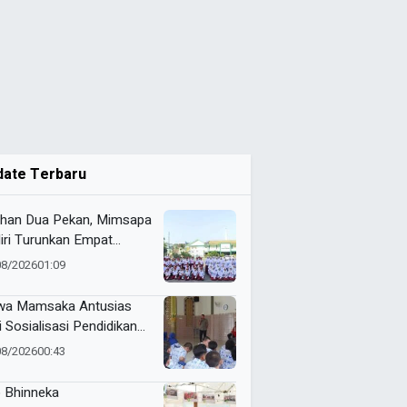
date Terbaru
ihan Dua Pekan, Mimsapa
iri Turunkan Empat
eton pada LBB HUT Ke-
08/2026
01:09
RI Kecamatan Pare
wa Mamsaka Antusias
i Sosialisasi Pendidikan
jutan ke Luar Negeri
08/2026
00:43
 Bhinneka