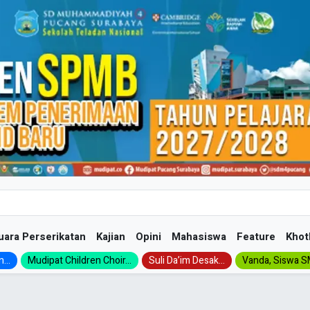
uara Perserikatan
Kajian
Opini
Mahasiswa
Feature
Khot
...
Mudipat Children Choir...
Suli Da’im Desak...
Vanda, Siswa SM