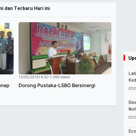
i dan Terbaru Hari ini
Up
Lat
13/03/2016
14:32
• 1.000 views
Ked
enep
Dorong Pustaka-LSBO Bersinergi
Pel
07/
81 
Sis
Ikut
Lan
07/
Eco