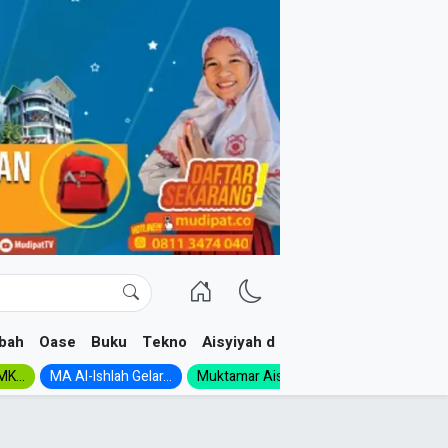
bah
Oase
Buku
Tekno
Aisyiyah dan NA
K...
MA Al-Ishlah Gelar...
Muktamar Aisyiyah 1926:...
Muhadloro