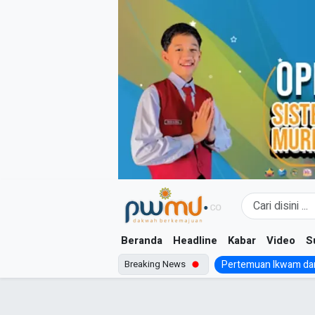
Skip
to
content
Beranda
Headline
Kabar
Video
S
Breaking News
Pertemuan Ikwam dan