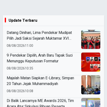
Update Terbaru
Datang Dinihari, Lima Pendekar Mudipat
Pilih Jadi Saksi Sejarah Muktamar XVI
Tapak Suci
08/08/2026
11:00
9 Pendekar Dipilih, Arah Baru Tapak Suci
Menunggu Keputusan Formatur
08/08/2026
10:35
Majalah Matan Siapkan E-Library, Simpan
20 Tahun Jejak Muhammadiyah
08/08/2026
10:08
Di Balik Lancarnya ME Awards 2026, Tim
Acara Atur Sirkulasi Ribuan Peserta