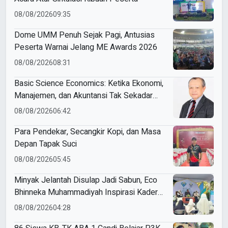
08/08/2026
09:35
Dome UMM Penuh Sejak Pagi, Antusias
Peserta Warnai Jelang ME Awards 2026
08/08/2026
08:31
Basic Science Economics: Ketika Ekonomi,
Manajemen, dan Akuntansi Tak Sekadar
Bicara Angka
08/08/2026
06:42
Para Pendekar, Secangkir Kopi, dan Masa
Depan Tapak Suci
08/08/2026
05:45
Minyak Jelantah Disulap Jadi Sabun, Eco
Bhinneka Muhammadiyah Inspirasi Kader
Nasyiatul Aisyiyah
08/08/2026
04:28