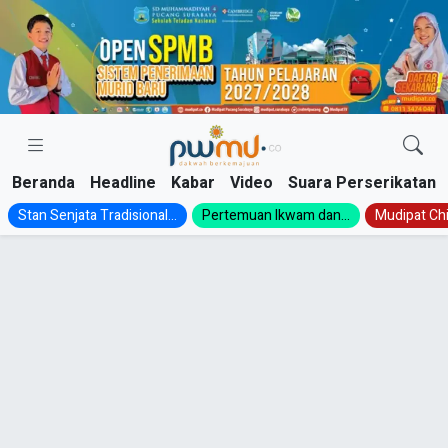
Skip
to
content
Beranda
Headline
Kabar
Video
Suara Perserikatan
Stan Senjata Tradisional...
Pertemuan Ikwam dan...
Mudipat Chil