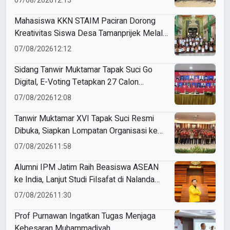
07/08/2026
12:15
PHBN
Mahasiswa KKN STAIM Paciran Dorong
Kreativitas Siswa Desa Tamanprijek Melalui
Seni Menggambar
07/08/2026
12:12
Sidang Tanwir Muktamar Tapak Suci Go
Digital, E-Voting Tetapkan 27 Calon
Formatur Periode 2026–2031
07/08/2026
12:08
Tanwir Muktamar XVI Tapak Suci Resmi
Dibuka, Siapkan Lompatan Organisasi ke
Pentas Dunia
07/08/2026
11:58
Alumni IPM Jatim Raih Beasiswa ASEAN
ke India, Lanjut Studi Filsafat di Nalanda
University
07/08/2026
11:30
Prof Purnawan Ingatkan Tugas Menjaga
Kebesaran Muhammadiyah