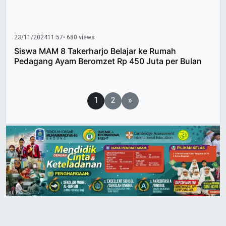
23/11/2024
11:57
• 680 views
Siswa MAM 8 Takerharjo Belajar ke Rumah
Pedagang Ayam Beromzet Rp 450 Juta per Bulan
Paginasi
1
2
»
pos