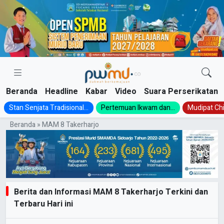
Skip
to
content
Beranda
Headline
Kabar
Video
Suara Perserikatan
Stan Senjata Tradisional...
Pertemuan Ikwam dan...
Mudipat Chil
Beranda
»
MAM 8 Takerharjo
Berita dan Informasi MAM 8 Takerharjo Terkini dan
Terbaru Hari ini