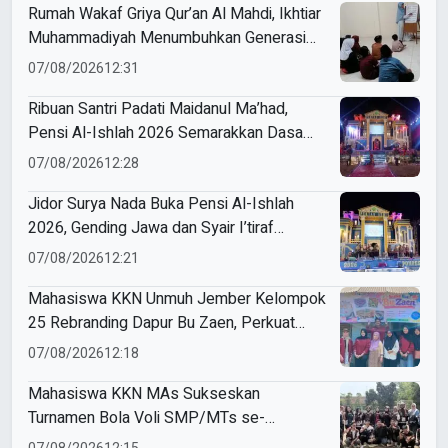
Rumah Wakaf Griya Qur’an Al Mahdi, Ikhtiar
Muhammadiyah Menumbuhkan Generasi
Qur’ani di Tingkat Ranting
07/08/2026
12:31
Ribuan Santri Padati Maidanul Ma’had,
Pensi Al-Ishlah 2026 Semarakkan Dasa
Warsa ke-4 dan Sambut Santri Baru
07/08/2026
12:28
Jidor Surya Nada Buka Pensi Al-Ishlah
2026, Gending Jawa dan Syair I’tiraf
Menggema di Maidanul Ma’had
07/08/2026
12:21
Mahasiswa KKN Unmuh Jember Kelompok
25 Rebranding Dapur Bu Zaen, Perkuat
Identitas UMKM Lokal
07/08/2026
12:18
Mahasiswa KKN MAs Sukseskan
Turnamen Bola Voli SMP/MTs se-
Kecamatan Kasembon dalam Rangka