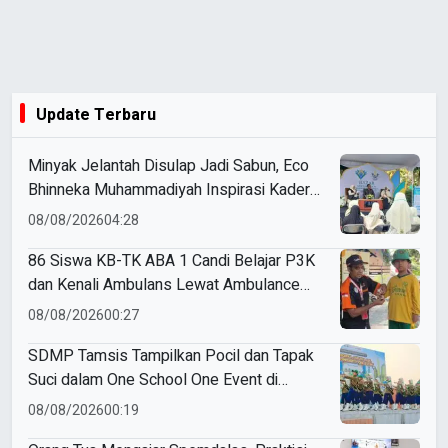
Update Terbaru
Minyak Jelantah Disulap Jadi Sabun, Eco
Bhinneka Muhammadiyah Inspirasi Kader
Nasyiatul Aisyiyah
08/08/2026
04:28
86 Siswa KB-TK ABA 1 Candi Belajar P3K
dan Kenali Ambulans Lewat Ambulance
Goes to Schools
08/08/2026
00:27
SDMP Tamsis Tampilkan Pocil dan Tapak
Suci dalam One School One Event di
Mojokerto
08/08/2026
00:19