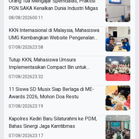
Orang Tua Mengajar Spemdalas, Praktisi
PGN SAKA Kenalkan Dunia Industri Migas
08/08/2026
00:11
KKN Internasional di Malaysia, Mahasiswa
UMG Kembangkan Website Pengenalan
Budaya Indonesia
07/08/2026
23:58
Tutup KKN, Mahasiswa Umsura
Implementasikan Compact Bin untuk
Sampah Anorganik di Ketabang
07/08/2026
23:32
11 Siswa SD Musix Siap Berlaga di ME-
Awards 2026, Mohon Doa Restu
07/08/2026
23:19
Kapolres Kediri Baru Silaturahmi ke PDM,
Bahas Sinergi Jaga Kamtibmas
07/08/2026
23:17