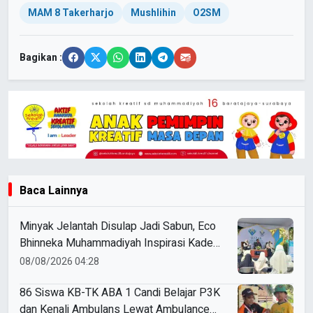
MAM 8 Takerharjo
Mushlihin
O2SM
Bagikan :
Baca Lainnya
Minyak Jelantah Disulap Jadi Sabun, Eco
Bhinneka Muhammadiyah Inspirasi Kader
Nasyiatul Aisyiyah
08/08/2026 04:28
86 Siswa KB-TK ABA 1 Candi Belajar P3K
dan Kenali Ambulans Lewat Ambulance