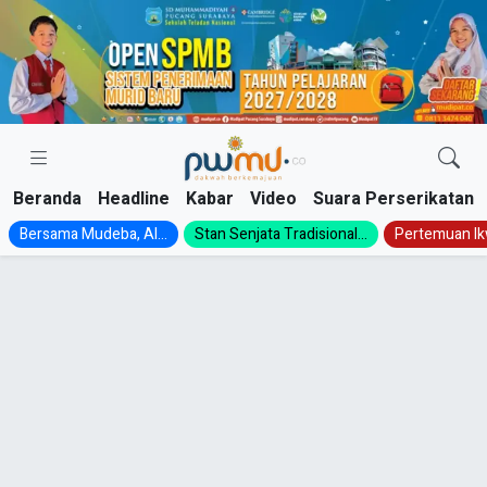
Skip
to
content
Beranda
Headline
Kabar
Video
Suara Perserikatan
Bersama Mudeba, Al...
Stan Senjata Tradisional...
Pertemuan Ik