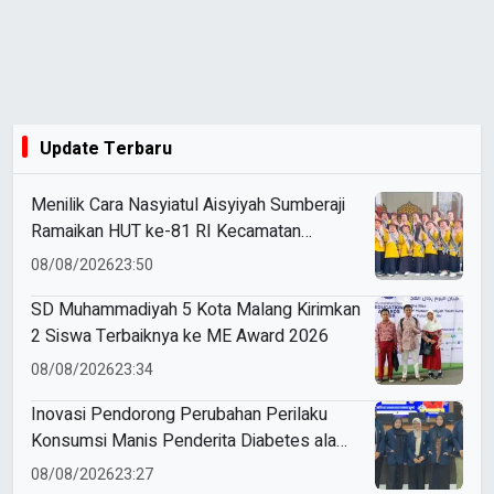
Update Terbaru
Menilik Cara Nasyiatul Aisyiyah Sumberaji
Ramaikan HUT ke-81 RI Kecamatan
Sukodadi
08/08/2026
23:50
SD Muhammadiyah 5 Kota Malang Kirimkan
2 Siswa Terbaiknya ke ME Award 2026
08/08/2026
23:34
Inovasi Pendorong Perubahan Perilaku
Konsumsi Manis Penderita Diabetes ala
Mahasiswa Unesa
08/08/2026
23:27