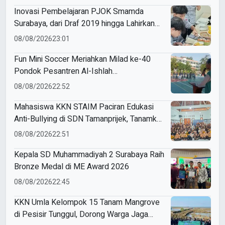
Inovasi Pembelajaran PJOK Smamda
Surabaya, dari Draf 2019 hingga Lahirkan
Modul Gizi Digital
08/08/2026
23:01
Fun Mini Soccer Meriahkan Milad ke-40
Pondok Pesantren Al-Ishlah
Sendangagung
08/08/2026
22:52
Mahasiswa KKN STAIM Paciran Edukasi
Anti-Bullying di SDN Tamanprijek, Tanamkan
Empati Sejak Dini
08/08/2026
22:51
Kepala SD Muhammadiyah 2 Surabaya Raih
Bronze Medal di ME Award 2026
08/08/2026
22:45
KKN Umla Kelompok 15 Tanam Mangrove
di Pesisir Tunggul, Dorong Warga Jaga