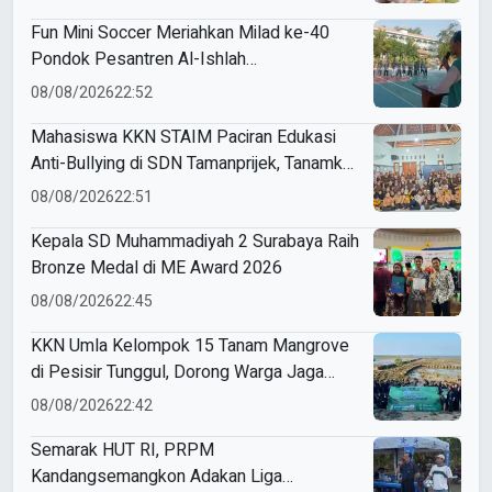
Fun Mini Soccer Meriahkan Milad ke-40
Pondok Pesantren Al-Ishlah
Sendangagung
08/08/2026
22:52
Mahasiswa KKN STAIM Paciran Edukasi
Anti-Bullying di SDN Tamanprijek, Tanamkan
Empati Sejak Dini
08/08/2026
22:51
Kepala SD Muhammadiyah 2 Surabaya Raih
Bronze Medal di ME Award 2026
08/08/2026
22:45
KKN Umla Kelompok 15 Tanam Mangrove
di Pesisir Tunggul, Dorong Warga Jaga
Lingkungan
08/08/2026
22:42
Semarak HUT RI, PRPM
Kandangsemangkon Adakan Liga