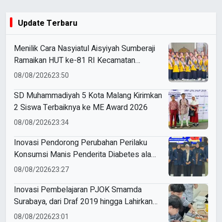
Update Terbaru
Menilik Cara Nasyiatul Aisyiyah Sumberaji
Ramaikan HUT ke-81 RI Kecamatan
Sukodadi
08/08/2026
23:50
SD Muhammadiyah 5 Kota Malang Kirimkan
2 Siswa Terbaiknya ke ME Award 2026
08/08/2026
23:34
Inovasi Pendorong Perubahan Perilaku
Konsumsi Manis Penderita Diabetes ala
Mahasiswa Unesa
08/08/2026
23:27
Inovasi Pembelajaran PJOK Smamda
Surabaya, dari Draf 2019 hingga Lahirkan
Modul Gizi Digital
08/08/2026
23:01