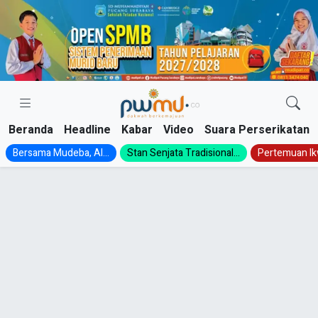
Skip
to
content
Beranda
Headline
Kabar
Video
Suara Perserikatan
Bersama Mudeba, Al...
Stan Senjata Tradisional...
Pertemuan Ik