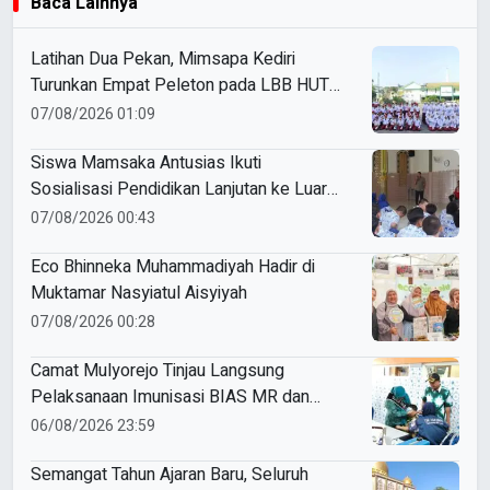
Baca Lainnya
Latihan Dua Pekan, Mimsapa Kediri
Turunkan Empat Peleton pada LBB HUT
Ke-81 RI Kecamatan Pare
07/08/2026 01:09
Siswa Mamsaka Antusias Ikuti
Sosialisasi Pendidikan Lanjutan ke Luar
Negeri
07/08/2026 00:43
Eco Bhinneka Muhammadiyah Hadir di
Muktamar Nasyiatul Aisyiyah
07/08/2026 00:28
Camat Mulyorejo Tinjau Langsung
Pelaksanaan Imunisasi BIAS MR dan
HPV di SD Muhammadiyah 18 Surabaya
06/08/2026 23:59
Semangat Tahun Ajaran Baru, Seluruh