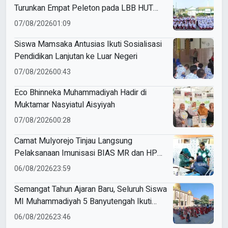
Turunkan Empat Peleton pada LBB HUT
Ke-81 RI Kecamatan Pare
07/08/2026
01:09
Siswa Mamsaka Antusias Ikuti Sosialisasi
Pendidikan Lanjutan ke Luar Negeri
07/08/2026
00:43
Eco Bhinneka Muhammadiyah Hadir di
Muktamar Nasyiatul Aisyiyah
07/08/2026
00:28
Camat Mulyorejo Tinjau Langsung
Pelaksanaan Imunisasi BIAS MR dan HPV
di SD Muhammadiyah 18 Surabaya
06/08/2026
23:59
Semangat Tahun Ajaran Baru, Seluruh Siswa
MI Muhammadiyah 5 Banyutengah Ikuti
Latihan Tapak Suci Perdana
06/08/2026
23:46