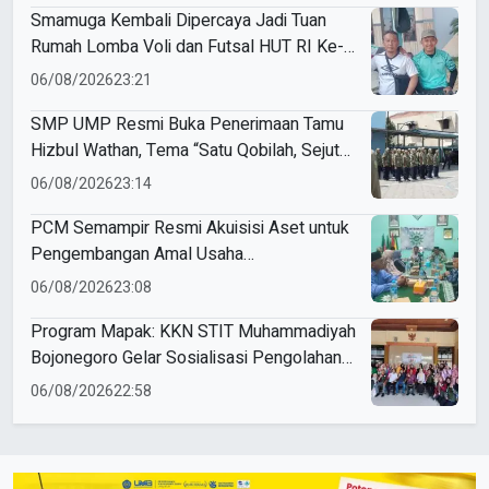
Smamuga Kembali Dipercaya Jadi Tuan
Rumah Lomba Voli dan Futsal HUT RI Ke-
81 Kecamatan Tulangan
06/08/2026
23:21
SMP UMP Resmi Buka Penerimaan Tamu
Hizbul Wathan, Tema “Satu Qobilah, Sejuta
Cerita” Curi Perhatian
06/08/2026
23:14
PCM Semampir Resmi Akuisisi Aset untuk
Pengembangan Amal Usaha
Muhammadiyah
06/08/2026
23:08
Program Mapak: KKN STIT Muhammadiyah
Bojonegoro Gelar Sosialisasi Pengolahan
Sampah
06/08/2026
22:58