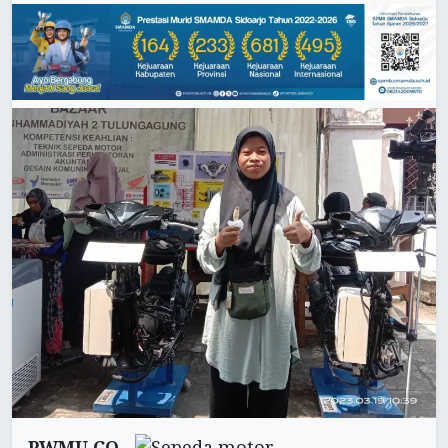
PWMU.CO -