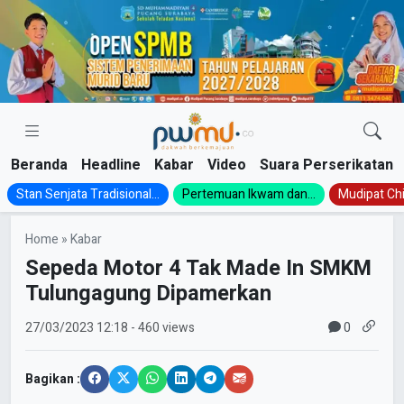
Skip
to
content
Beranda
Headline
Kabar
Video
Suara Perserikatan
Stan Senjata Tradisional...
Pertemuan Ikwam dan...
Mudipat Chil
Home
»
Kabar
Sepeda Motor 4 Tak Made In SMKM
Tulungagung Dipamerkan
0
27/03/2023
12:18
- 460 views
Bagikan :