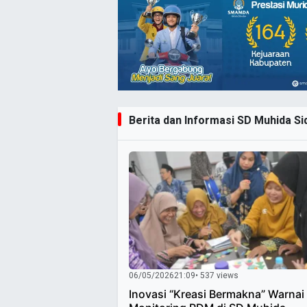
Berita dan Informasi SD Muhida Sid
06/05/2026
21:09
• 537 views
Inovasi “Kreasi Bermakna” Warnai