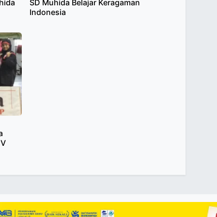
uhida
SD Muhida Belajar Keragaman
Indonesia
a
IV