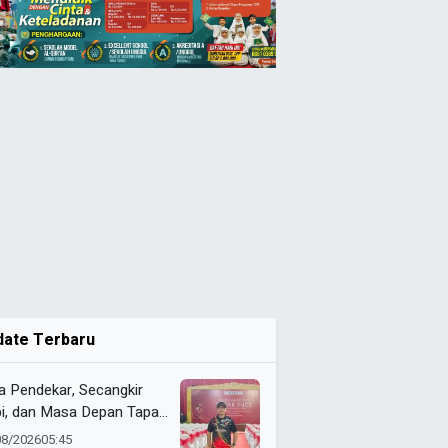
date Terbaru
a Pendekar, Secangkir
i, dan Masa Depan Tapak
i
08/2026
05:45