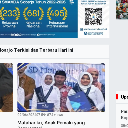
oarjo Terkini dan Terbaru Hari ini
Up
Par
09/06/2024
07:59
• 874 views
Kop
Matahariku, Anak Pemalu yang
Suc
08/