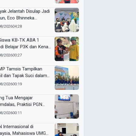
yak Jelantah Disulap Jadi
un, Eco Bhinneka
ammadiyah Inspirasi
08/2026
04:28
er Nasyiatul Aisyiyah
Siswa KB-TK ABA 1
di Belajar P3K dan Kenali
ulans Lewat Ambulance
08/2026
00:27
s to Schools
P Tamsis Tampilkan
il dan Tapak Suci dalam
 School One Event di
08/2026
00:19
okerto
ng Tua Mengajar
mdalas, Praktisi PGN
A Kenalkan Dunia
08/2026
00:11
ustri Migas
 Internasional di
aysia, Mahasiswa UMG