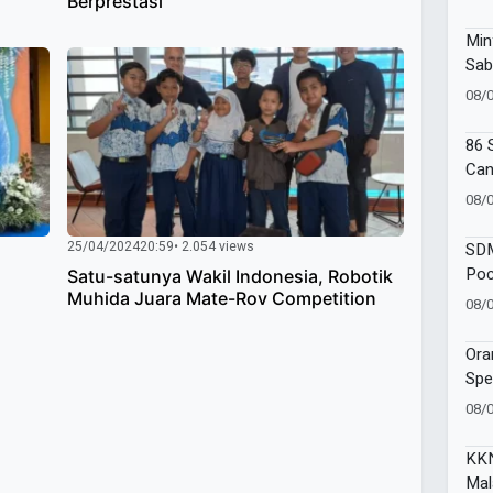
Berprestasi
Min
Sab
Muh
08/
Kad
86 
Can
Amb
08/
Goe
25/04/2024
20:59
• 2.054 views
SDM
Poc
Satu-satunya Wakil Indonesia, Robotik
One
Muhida Juara Mate-Rov Competition
08/
Moj
Ora
Spe
SAK
08/
Ind
KKN
Mal