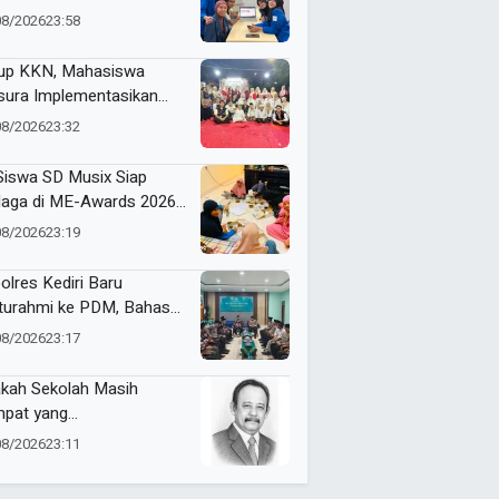
bangkan Website
08/2026
23:58
genalan Budaya
onesia
up KKN, Mahasiswa
ura Implementasikan
pact Bin untuk Sampah
08/2026
23:32
rganik di Ketabang
Siswa SD Musix Siap
laga di ME-Awards 2026,
on Doa Restu
08/2026
23:19
olres Kediri Baru
aturahmi ke PDM, Bahas
ergi Jaga Kamtibmas
08/2026
23:17
kah Sekolah Masih
pat yang
yenangkan?
08/2026
23:11