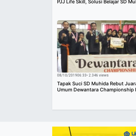
PJJ Life Skill, Solusi Belajar SD M
08/10/2019
06:33
• 2.346 views
Tapak Suci SD Muhida Rebut Juar
Umum Dewantara Championship 