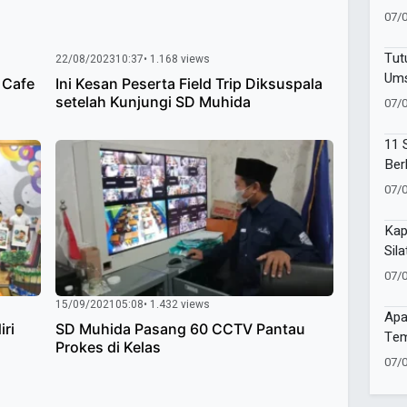
Kem
07/
Pen
Ind
Tut
22/08/2023
10:37
• 1.168 views
Ums
 Cafe
Ini Kesan Peserta Field Trip Diksuspala
Com
setelah Kunjungi SD Muhida
07/
Ano
11 
Ber
Moh
07/
Kap
Sil
Sin
07/
15/09/2021
05:08
• 1.432 views
Apa
iri
SD Muhida Pasang 60 CCTV Pantau
Tem
Prokes di Kelas
Men
07/