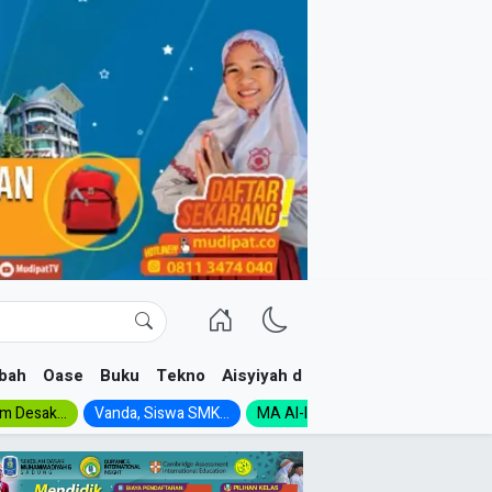
bah
Oase
Buku
Tekno
Aisyiyah dan NA
im Desak...
Vanda, Siswa SMK...
MA Al-Ishlah Gelar...
Muktamar A