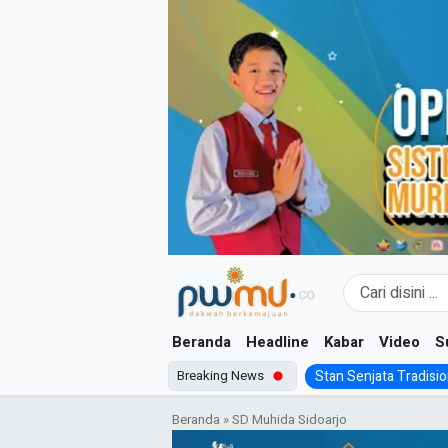
Skip
to
content
Beranda
Headline
Kabar
Video
S
Breaking News
Stan Senjata Tradision
Beranda
»
SD Muhida Sidoarjo