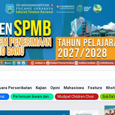
uara Perserikatan
Kajian
Opini
Mahasiswa
Feature
Khot
al...
Pertemuan Ikwam dan...
Mudipat Children Choir...
Suli Da’