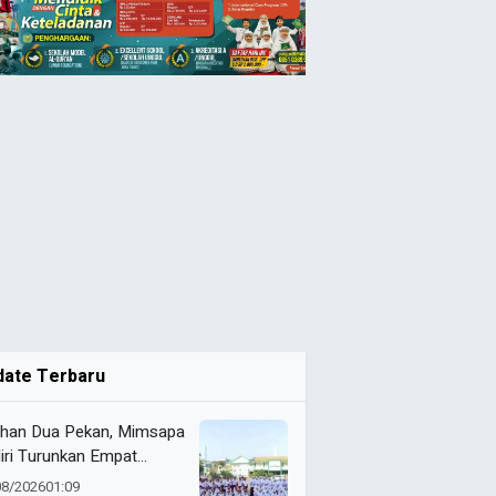
date Terbaru
ihan Dua Pekan, Mimsapa
iri Turunkan Empat
eton pada LBB HUT Ke-
08/2026
01:09