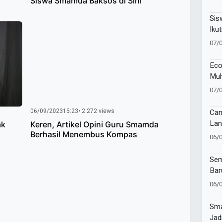
Siswa Smamda Baksos di Sini
81 
Sis
Ikut
Lan
07/
Eco
Muh
Muk
07/
06/09/2023
15:23
• 2.272 views
Cam
Lan
ak
Keren, Artikel Opini Guru Smamda
Imu
Berhasil Menembus Kompas
06/
di 
Sur
Sem
Bar
Muh
06/
Ban
Tap
Sma
Jad