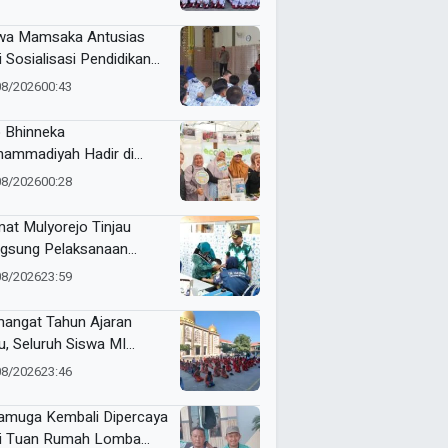
RI Kecamatan Pare
wa Mamsaka Antusias
i Sosialisasi Pendidikan
jutan ke Luar Negeri
08/2026
00:43
 Bhinneka
ammadiyah Hadir di
tamar Nasyiatul Aisyiyah
08/2026
00:28
at Mulyorejo Tinjau
gsung Pelaksanaan
nisasi BIAS MR dan HPV
08/2026
23:59
SD Muhammadiyah 18
abaya
angat Tahun Ajaran
u, Seluruh Siswa MI
ammadiyah 5
08/2026
23:46
yutengah Ikuti Latihan
ak Suci Perdana
muga Kembali Dipercaya
i Tuan Rumah Lomba