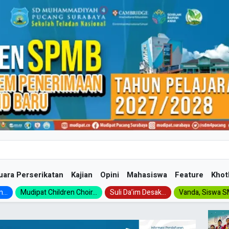
uara Perserikatan
Kajian
Opini
Mahasiswa
Feature
Khot
...
Mudipat Children Choir...
Suli Da’im Desak...
Vanda, Siswa SM