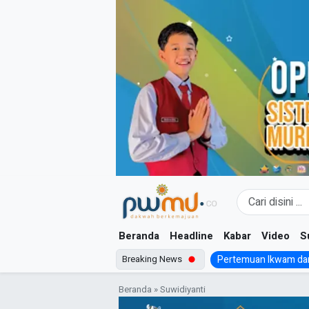
Skip
to
content
Beranda
Headline
Kabar
Video
S
Breaking News
Pertemuan Ikwam dan
Beranda
»
Suwidiyanti