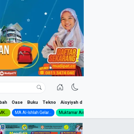
bah
Oase
Buku
Tekno
Aisyiyah dan NA
K...
MA Al-Ishlah Gelar...
Muktamar Aisyiyah 1926:...
Muhadloro