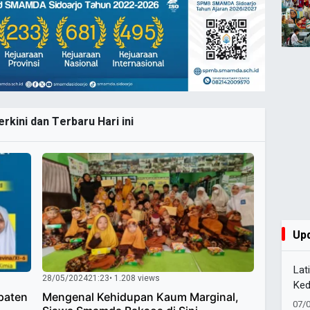
rkini dan Terbaru Hari ini
Up
Lat
28/05/2024
21:23
• 1.208 views
Ked
paten
Mengenal Kehidupan Kaum Marginal,
Pel
07/