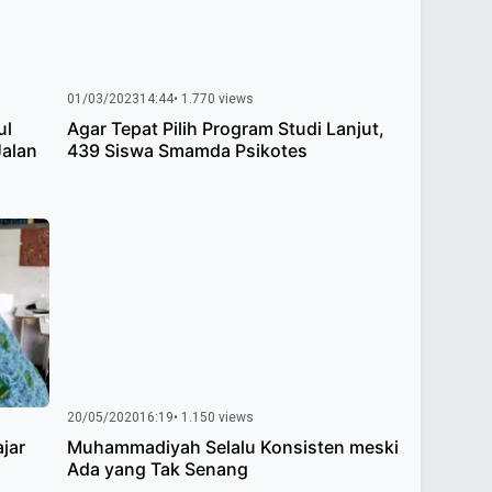
01/03/2023
14:44
• 1.770 views
ul
Agar Tepat Pilih Program Studi Lanjut,
Jalan
439 Siswa Smamda Psikotes
20/05/2020
16:19
• 1.150 views
jar
Muhammadiyah Selalu Konsisten meski
Ada yang Tak Senang