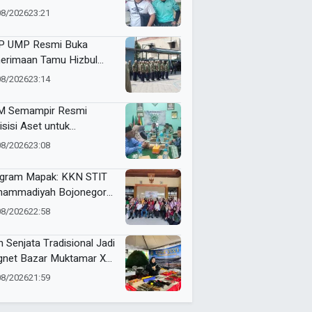
i dan Futsal HUT RI Ke-81
08/2026
23:21
amatan Tulangan
 UMP Resmi Buka
erimaan Tamu Hizbul
han, Tema “Satu Qobilah,
08/2026
23:14
uta Cerita” Curi Perhatian
 Semampir Resmi
isisi Aset untuk
gembangan Amal Usaha
08/2026
23:08
hammadiyah
gram Mapak: KKN STIT
ammadiyah Bojonegoro
ar Sosialisasi Pengolahan
08/2026
22:58
mpah
n Senjata Tradisional Jadi
net Bazar Muktamar XVI
ak Suci Sedunia
08/2026
21:59