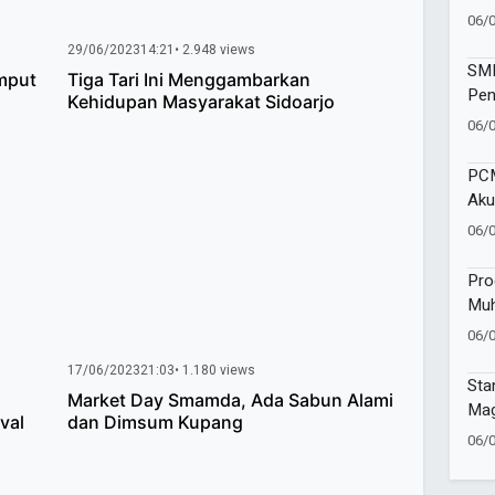
Vol
06/
Kec
29/06/2023
14:21
• 2.948 views
SMP
mput
Tiga Tari Ini Menggambarkan
Pen
Kehidupan Masyarakat Sidoarjo
Wat
06/
Sej
PCM
Aku
Pen
06/
Mu
Pro
Muh
Gel
06/
Sa
17/06/2023
21:03
• 1.180 views
Sta
Market Day Smamda, Ada Sabun Alami
Mag
val
dan Dimsum Kupang
Tap
06/