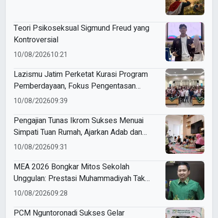
Teori Psikoseksual Sigmund Freud yang
Kontroversial
10/08/2026
10:21
Lazismu Jatim Perketat Kurasi Program
Pemberdayaan, Fokus Pengentasan
Kemiskinan Berkelanjutan
10/08/2026
09:39
Pengajian Tunas Ikrom Sukses Menuai
Simpati Tuan Rumah, Ajarkan Adab dan
Pererat Silaturahmi Siswa
10/08/2026
09:31
MEA 2026 Bongkar Mitos Sekolah
Unggulan: Prestasi Muhammadiyah Tak
Lagi Milik Pusat Kota
10/08/2026
09:28
PCM Nguntoronadi Sukses Gelar