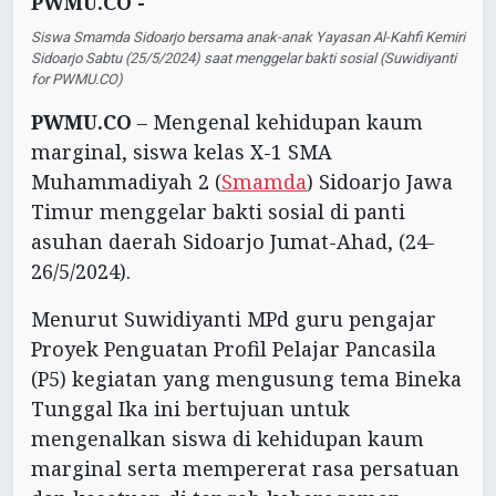
PWMU.CO -
Siswa Smamda Sidoarjo bersama anak-anak Yayasan Al-Kahfi Kemiri
Sidoarjo Sabtu (25/5/2024) saat menggelar bakti sosial (Suwidiyanti
for PWMU.CO)
PWMU.CO
– Mengenal kehidupan kaum
marginal, siswa kelas X-1 SMA
Muhammadiyah 2 (
Smamda
) Sidoarjo Jawa
Timur menggelar bakti sosial di panti
asuhan daerah Sidoarjo Jumat-Ahad, (24-
26/5/2024).
Menurut Suwidiyanti MPd guru pengajar
Proyek Penguatan Profil Pelajar Pancasila
(P5) kegiatan yang mengusung tema Bineka
Tunggal Ika ini bertujuan untuk
mengenalkan siswa di kehidupan kaum
marginal serta mempererat rasa persatuan