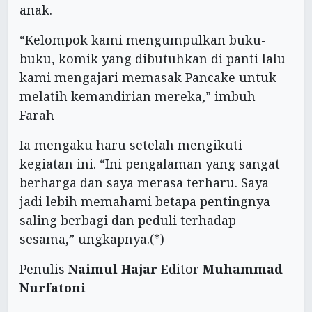
anak.
“Kelompok kami mengumpulkan buku-
buku, komik yang dibutuhkan di panti lalu
kami mengajari memasak Pancake untuk
melatih kemandirian mereka,” imbuh
Farah
Ia mengaku haru setelah mengikuti
kegiatan ini. “Ini pengalaman yang sangat
berharga dan saya merasa terharu. Saya
jadi lebih memahami betapa pentingnya
saling berbagi dan peduli terhadap
sesama,” ungkapnya.(*)
Penulis
Naimul Hajar
Editor
Muhammad
Nurfatoni