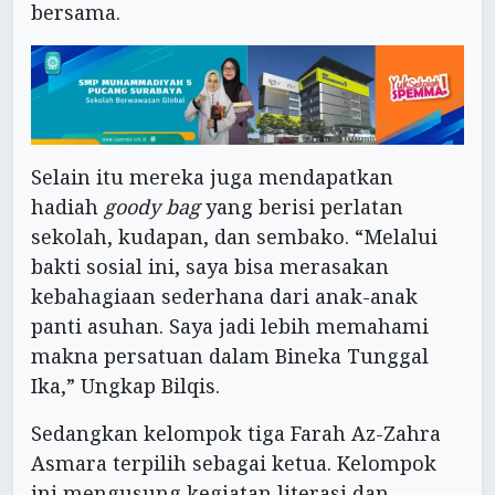
bersama.
Selain itu mereka juga mendapatkan
hadiah
goody bag
yang berisi perlatan
sekolah, kudapan, dan sembako. “Melalui
bakti sosial ini, saya bisa merasakan
kebahagiaan sederhana dari anak-anak
panti asuhan. Saya jadi lebih memahami
makna persatuan dalam Bineka Tunggal
Ika,” Ungkap Bilqis.
Sedangkan kelompok tiga Farah Az-Zahra
Asmara terpilih sebagai ketua. Kelompok
ini mengusung kegiatan literasi dan