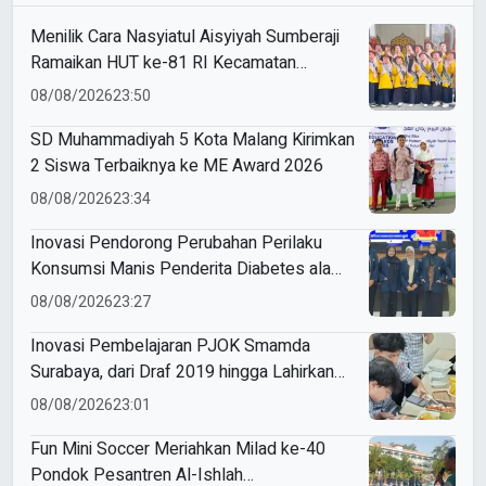
Menilik Cara Nasyiatul Aisyiyah Sumberaji
Ramaikan HUT ke-81 RI Kecamatan
Sukodadi
08/08/2026
23:50
SD Muhammadiyah 5 Kota Malang Kirimkan
2 Siswa Terbaiknya ke ME Award 2026
08/08/2026
23:34
Inovasi Pendorong Perubahan Perilaku
Konsumsi Manis Penderita Diabetes ala
Mahasiswa Unesa
08/08/2026
23:27
Inovasi Pembelajaran PJOK Smamda
Surabaya, dari Draf 2019 hingga Lahirkan
Modul Gizi Digital
08/08/2026
23:01
Fun Mini Soccer Meriahkan Milad ke-40
Pondok Pesantren Al-Ishlah