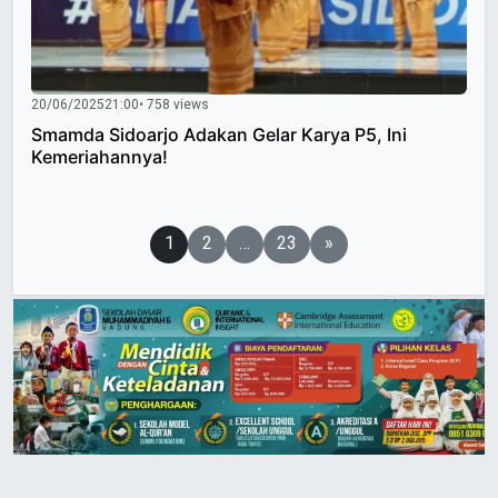
20/06/2025
21:00
• 758 views
Smamda Sidoarjo Adakan Gelar Karya P5, Ini
Kemeriahannya!
Paginasi
1
2
…
23
»
pos