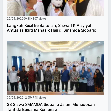
25/05/2026
09:38
• 307 views
Langkah Kecil ke Baitullah, Siswa TK Aisyiyah
Antusias Ikuti Manasik Haji di Smamda Sidoarjo
09/05/2026
12:05
• 748 views
38 Siswa SMAMDA Sidoarjo Jalani Munaqosah
Tahfidz Bersama Kemenag