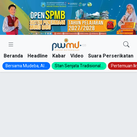
Skip
to
content
Beranda
Headline
Kabar
Video
Suara Perserikatan
Bersama Mudeba, Al...
Stan Senjata Tradisional...
Pertemuan Ik