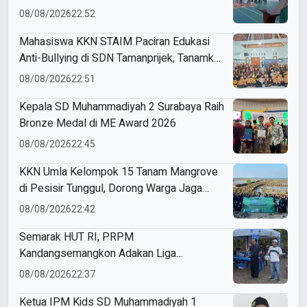
Sendangagung
08/08/2026
22:52
Mahasiswa KKN STAIM Paciran Edukasi
Anti-Bullying di SDN Tamanprijek, Tanamkan
Empati Sejak Dini
08/08/2026
22:51
Kepala SD Muhammadiyah 2 Surabaya Raih
Bronze Medal di ME Award 2026
08/08/2026
22:45
KKN Umla Kelompok 15 Tanam Mangrove
di Pesisir Tunggul, Dorong Warga Jaga
Lingkungan
08/08/2026
22:42
Semarak HUT RI, PRPM
Kandangsemangkon Adakan Liga
Kemerdekaan 2026
08/08/2026
22:37
Ketua IPM Kids SD Muhammadiyah 1