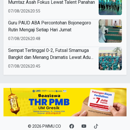
Mumtaz Asah Fokus Lewat Talent Panahan
07/08/2026
20:55
Guru PAUD ABA Percontohan Bojonegoro
Rutin Mengaji Setiap Hari Jumat
07/08/2026
20:48
Sempat Tertinggal 0-2, Futsal Smamuga
Bangkit dan Menang Dramatis Lewat Adu
Penalti
07/08/2026
20:45
© 2026 PWMU.CO