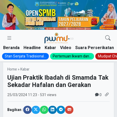
Skip
to
content
Beranda
Headline
Kabar
Video
Suara Perserikatan
Stan Senjata Tradisional...
Pertemuan Ikwam dan...
Mudipat Chil
Home
»
Kabar
Ujian Praktik Ibadah di Smamda Tak
Sekadar Hafalan dan Gerakan
0
25/03/2024
11:23
- 531 views
Bagikan :