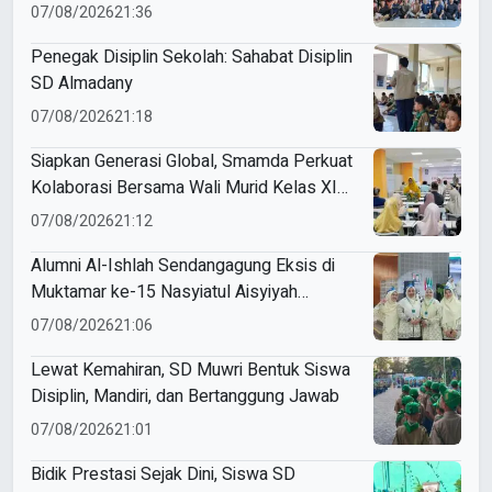
07/08/2026
21:36
Penegak Disiplin Sekolah: Sahabat Disiplin
SD Almadany
07/08/2026
21:18
Siapkan Generasi Global, Smamda Perkuat
Kolaborasi Bersama Wali Murid Kelas XI
Program Internasional
07/08/2026
21:12
Alumni Al-Ishlah Sendangagung Eksis di
Muktamar ke-15 Nasyiatul Aisyiyah
Surakarta
07/08/2026
21:06
Lewat Kemahiran, SD Muwri Bentuk Siswa
Disiplin, Mandiri, dan Bertanggung Jawab
07/08/2026
21:01
Bidik Prestasi Sejak Dini, Siswa SD