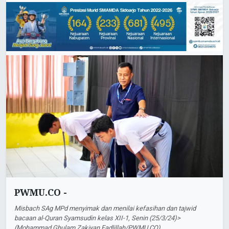
PWMU.CO -
Misbach SAg MPd menyimak dan menilai kefasihan dan tajwid
bacaan al-Quran Syamsudin kelas XII-1, Senin (25/3/24)>
(Mohammad Ghulam Zakiyan Fadlillah/PWMU.CO)