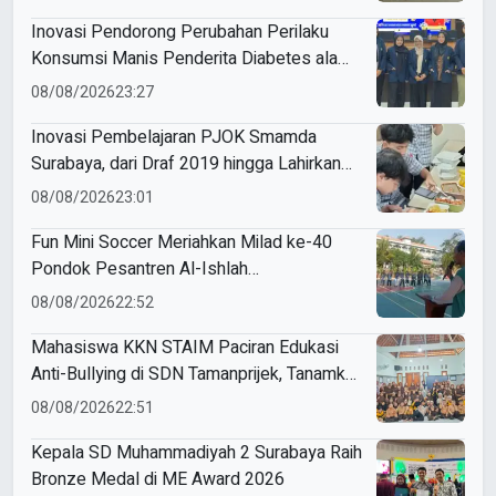
Inovasi Pendorong Perubahan Perilaku
Konsumsi Manis Penderita Diabetes ala
Mahasiswa Unesa
08/08/2026
23:27
Inovasi Pembelajaran PJOK Smamda
Surabaya, dari Draf 2019 hingga Lahirkan
Modul Gizi Digital
08/08/2026
23:01
Fun Mini Soccer Meriahkan Milad ke-40
Pondok Pesantren Al-Ishlah
Sendangagung
08/08/2026
22:52
Mahasiswa KKN STAIM Paciran Edukasi
Anti-Bullying di SDN Tamanprijek, Tanamkan
Empati Sejak Dini
08/08/2026
22:51
Kepala SD Muhammadiyah 2 Surabaya Raih
Bronze Medal di ME Award 2026