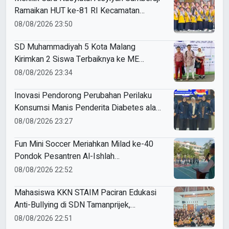
Ramaikan HUT ke-81 RI Kecamatan
Sukodadi
08/08/2026 23:50
SD Muhammadiyah 5 Kota Malang
Kirimkan 2 Siswa Terbaiknya ke ME
Award 2026
08/08/2026 23:34
Inovasi Pendorong Perubahan Perilaku
Konsumsi Manis Penderita Diabetes ala
Mahasiswa Unesa
08/08/2026 23:27
Fun Mini Soccer Meriahkan Milad ke-40
Pondok Pesantren Al-Ishlah
Sendangagung
08/08/2026 22:52
Mahasiswa KKN STAIM Paciran Edukasi
Anti-Bullying di SDN Tamanprijek,
Tanamkan Empati Sejak Dini
08/08/2026 22:51