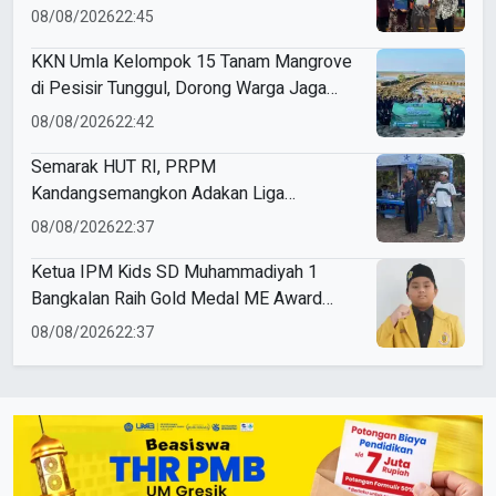
08/08/2026
22:45
KKN Umla Kelompok 15 Tanam Mangrove
di Pesisir Tunggul, Dorong Warga Jaga
Lingkungan
08/08/2026
22:42
Semarak HUT RI, PRPM
Kandangsemangkon Adakan Liga
Kemerdekaan 2026
08/08/2026
22:37
Ketua IPM Kids SD Muhammadiyah 1
Bangkalan Raih Gold Medal ME Award
2026
08/08/2026
22:37