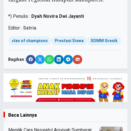
*) Penulis :
Dyah Novira Dwi Jayanti
Editor :
Satria
clan of champions
Prestasi Siswa
SDMM Gresik
Bagikan :
Baca Lainnya
Menilik Cara Nasyiatul Aisyiyah Sumberaji