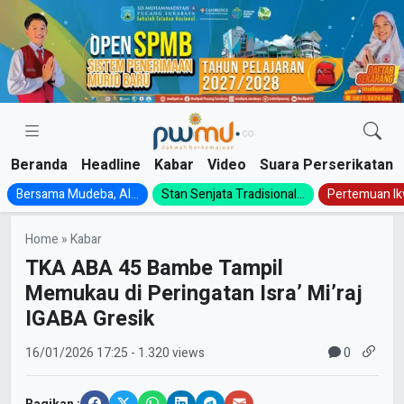
Skip
to
content
Beranda
Headline
Kabar
Video
Suara Perserikatan
Bersama Mudeba, Al...
Stan Senjata Tradisional...
Pertemuan Ik
Home
»
Kabar
TKA ABA 45 Bambe Tampil
Memukau di Peringatan Isra’ Mi’raj
IGABA Gresik
0
16/01/2026
17:25
- 1.320 views