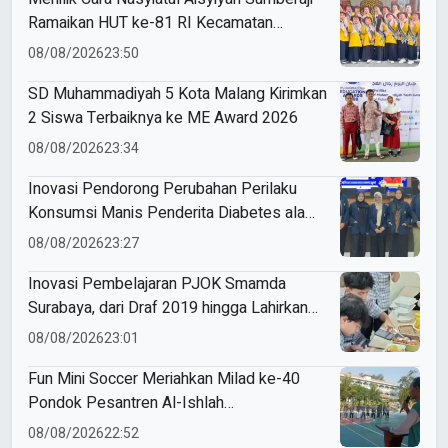
Ramaikan HUT ke-81 RI Kecamatan
Sukodadi
08/08/2026
23:50
SD Muhammadiyah 5 Kota Malang Kirimkan
2 Siswa Terbaiknya ke ME Award 2026
08/08/2026
23:34
Inovasi Pendorong Perubahan Perilaku
Konsumsi Manis Penderita Diabetes ala
Mahasiswa Unesa
08/08/2026
23:27
Inovasi Pembelajaran PJOK Smamda
Surabaya, dari Draf 2019 hingga Lahirkan
Modul Gizi Digital
08/08/2026
23:01
Fun Mini Soccer Meriahkan Milad ke-40
Pondok Pesantren Al-Ishlah
Sendangagung
08/08/2026
22:52