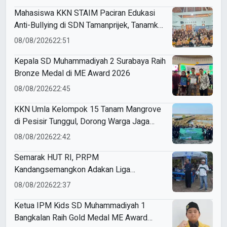
Mahasiswa KKN STAIM Paciran Edukasi
Anti-Bullying di SDN Tamanprijek, Tanamkan
Empati Sejak Dini
08/08/2026
22:51
Kepala SD Muhammadiyah 2 Surabaya Raih
Bronze Medal di ME Award 2026
08/08/2026
22:45
KKN Umla Kelompok 15 Tanam Mangrove
di Pesisir Tunggul, Dorong Warga Jaga
Lingkungan
08/08/2026
22:42
Semarak HUT RI, PRPM
Kandangsemangkon Adakan Liga
Kemerdekaan 2026
08/08/2026
22:37
Ketua IPM Kids SD Muhammadiyah 1
Bangkalan Raih Gold Medal ME Award