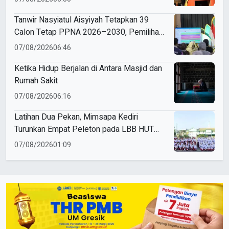
Aisyiyah
Tanwir Nasyiatul Aisyiyah Tetapkan 39
Calon Tetap PPNA 2026–2030, Pemilihan
Gunakan Sistem E-Voting
07/08/2026
06:46
Ketika Hidup Berjalan di Antara Masjid dan
Rumah Sakit
07/08/2026
06:16
Latihan Dua Pekan, Mimsapa Kediri
Turunkan Empat Peleton pada LBB HUT
Ke-81 RI Kecamatan Pare
07/08/2026
01:09