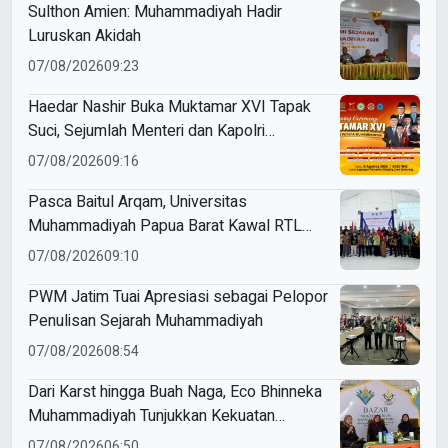
Sulthon Amien: Muhammadiyah Hadir
Luruskan Akidah
07/08/2026
09:23
Haedar Nashir Buka Muktamar XVI Tapak
Suci, Sejumlah Menteri dan Kapolri
Dijadwalkan Hadir
07/08/2026
09:16
Pasca Baitul Arqam, Universitas
Muhammadiyah Papua Barat Kawal RTL
Peserta Selama Enam Bulan
07/08/2026
09:10
PWM Jatim Tuai Apresiasi sebagai Pelopor
Penulisan Sejarah Muhammadiyah
07/08/2026
08:54
Dari Karst hingga Buah Naga, Eco Bhinneka
Muhammadiyah Tunjukkan Kekuatan
Potensi Lokal di Muktamar Nasyiatul
07/08/2026
06:50