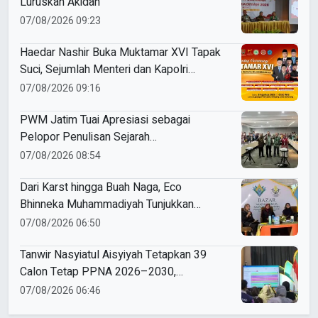
Luruskan Akidah
07/08/2026 09:23
Haedar Nashir Buka Muktamar XVI Tapak
Suci, Sejumlah Menteri dan Kapolri
Dijadwalkan Hadir
07/08/2026 09:16
PWM Jatim Tuai Apresiasi sebagai
Pelopor Penulisan Sejarah
Muhammadiyah
07/08/2026 08:54
Dari Karst hingga Buah Naga, Eco
Bhinneka Muhammadiyah Tunjukkan
Kekuatan Potensi Lokal di Muktamar
07/08/2026 06:50
Nasyiatul Aisyiyah
Tanwir Nasyiatul Aisyiyah Tetapkan 39
Calon Tetap PPNA 2026–2030,
Pemilihan Gunakan Sistem E-Voting
07/08/2026 06:46