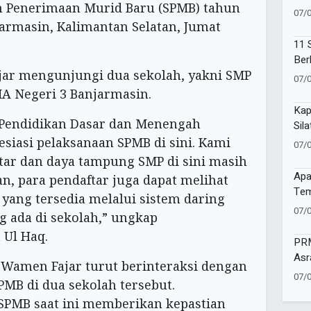
m Penerimaan Murid Baru (SPMB) tahun
Com
07/
Ano
jarmasin, Kalimantan Selatan, Jumat
11 
Ber
jar mengunjungi dua sekolah, yakni SMP
Moh
07/
A Negeri 3 Banjarmasin.
Kap
Pendidikan Dasar dan Menengah
Sil
Sin
iasi pelaksanaan SPMB di sini. Kami
07/
tar dan daya tampung SMP di sini masih
Apa
n, para pendaftar juga dapat melihat
Tem
yang tersedia melalui sistem daring
Men
07/
 ada di sekolah,” ungkap
 Ul Haq.
PRM
Asr
Wamen Fajar turut berinteraksi dengan
den
07/
PMB di dua sekolah tersebut.
SPMB saat ini memberikan kepastian