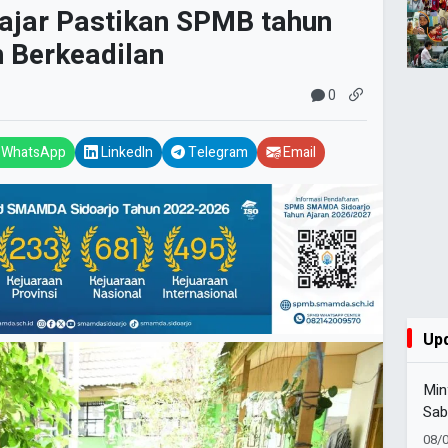
jar Pastikan SPMB tahun
an Berkeadilan
0
WhatsApp
LinkedIn
Telegram
Email
Up
Min
Sab
Muh
08/