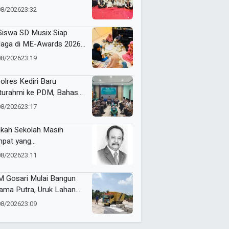
pact Bin untuk Sampah
08/2026
23:32
rganik di Ketabang
Siswa SD Musix Siap
laga di ME-Awards 2026,
on Doa Restu
08/2026
23:19
olres Kediri Baru
aturahmi ke PDM, Bahas
ergi Jaga Kamtibmas
08/2026
23:17
kah Sekolah Masih
pat yang
yenangkan?
08/2026
23:11
 Gosari Mulai Bangun
ama Putra, Uruk Lahan
gan 81 Dump Truck
08/2026
23:09