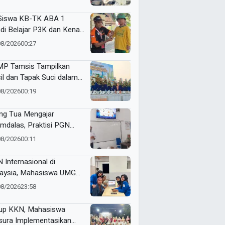
er Nasyiatul Aisyiyah
Siswa KB-TK ABA 1
di Belajar P3K dan Kenali
ulans Lewat Ambulance
08/2026
00:27
s to Schools
P Tamsis Tampilkan
il dan Tapak Suci dalam
 School One Event di
08/2026
00:19
okerto
ng Tua Mengajar
mdalas, Praktisi PGN
A Kenalkan Dunia
08/2026
00:11
ustri Migas
 Internasional di
aysia, Mahasiswa UMG
bangkan Website
08/2026
23:58
genalan Budaya
onesia
up KKN, Mahasiswa
ura Implementasikan