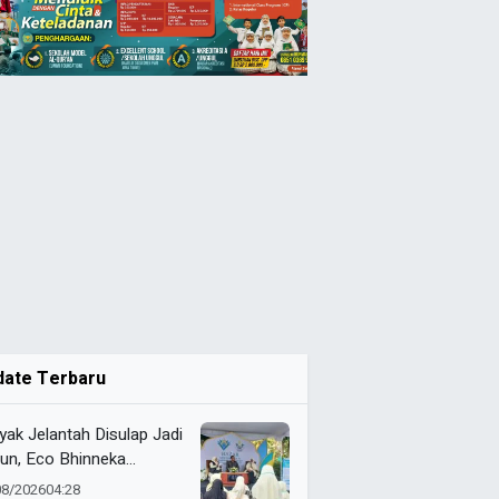
date Terbaru
yak Jelantah Disulap Jadi
un, Eco Bhinneka
ammadiyah Inspirasi
08/2026
04:28