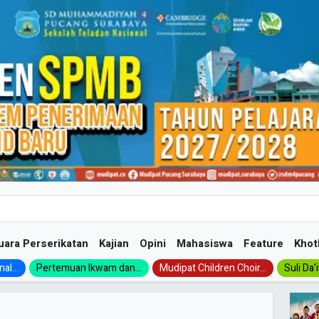
uara Perserikatan
Kajian
Opini
Mahasiswa
Feature
Khot
al...
Pertemuan Ikwam dan...
Mudipat Children Choir...
Suli Da’