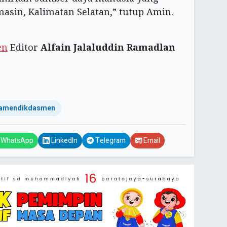
asin, Kalimatan Selatan,” tutup Amin.
en
Editor
Alfain Jalaluddin Ramadlan
amendikdasmen
WhatsApp
LinkedIn
Telegram
Email