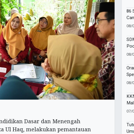
Kad
86 
Can
Amb
08/
Goe
SDM
Poc
One
08/
Moj
Ora
Spe
SAK
08/
Ind
KKN
Mal
Kem
07/
Pen
ndidikan Dasar dan Menengah
Ind
Tut
za Ul Haq, melakukan pemantauan
Ums