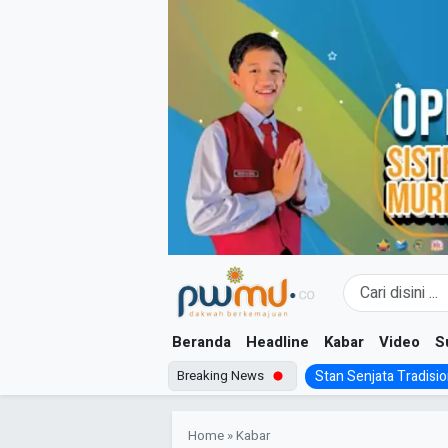
Skip
to
content
Beranda
Headline
Kabar
Video
S
Breaking News
Stan Senjata Tradision
Home
»
Kabar