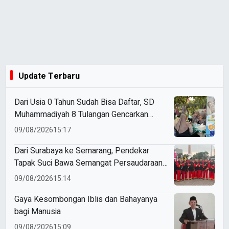
Update Terbaru
Dari Usia 0 Tahun Sudah Bisa Daftar, SD
Muhammadiyah 8 Tulangan Gencarkan
SPMB
09/08/2026
15:17
Dari Surabaya ke Semarang, Pendekar
Tapak Suci Bawa Semangat Persaudaraan
di Muktamar XVI
09/08/2026
15:14
Gaya Kesombongan Iblis dan Bahayanya
bagi Manusia
09/08/2026
15:09