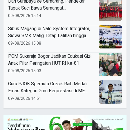
Dari Surabaya ke Semarang, Pendekar
Tapak Suci Bawa Semangat
Persaudaraan di Muktamar XVI
09/08/2026 15:14
Sibuk Magang di Nale System Integrator,
Siswa SMK Matig Tetap Latihan hingga
Raih Gold Medal ME Awards 2026
09/08/2026 15:08
PCM Sukaraja Bogor Jadikan Edukasi Gizi
Anak Pilar Peringatan HUT RI ke-81
09/08/2026 15:03
Guru PJOK Spemutu Gresik Raih Medali
Emas Kategori Guru Berprestasi di ME
Awards 2026
09/08/2026 14:51