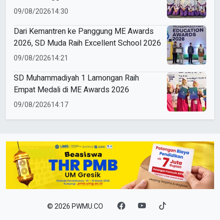
Bronze
09/08/2026
14:30
Dari Kemantren ke Panggung ME Awards
2026, SD Muda Raih Excellent School 2026
09/08/2026
14:21
SD Muhammadiyah 1 Lamongan Raih
Empat Medali di ME Awards 2026
09/08/2026
14:17
© 2026 PWMU.CO