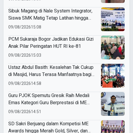
Sibuk Magang di Nale System Integrator,
Siswa SMK Matig Tetap Latihan hingga
Raih Gold Medal ME Awards 2026
09/08/2026
15:08
PCM Sukaraja Bogor Jadikan Edukasi Gizi
Anak Pilar Peringatan HUT RI ke-81
09/08/2026
15:03
Ustaz Abdul Basith: Kesalehan Tak Cukup
di Masjid, Harus Terasa Manfaatnya bagi
Sesama
09/08/2026
14:58
Guru PJOK Spemutu Gresik Raih Medali
Emas Kategori Guru Berprestasi di ME
Awards 2026
09/08/2026
14:51
SD Sakri Berjuang dalam Kompetisi ME
Awards hingga Meraih Gold, Silver, dan