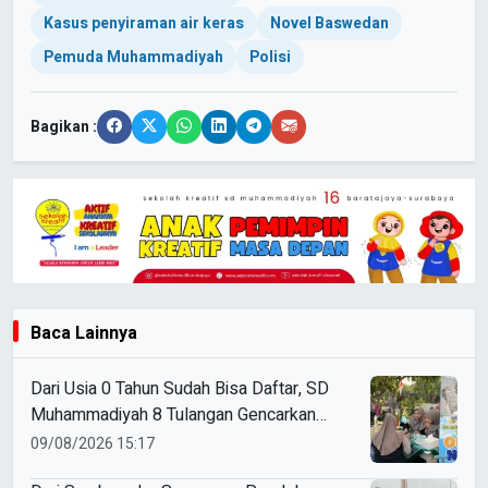
Kasus penyiraman air keras
Novel Baswedan
Pemuda Muhammadiyah
Polisi
Bagikan :
Baca Lainnya
Dari Usia 0 Tahun Sudah Bisa Daftar, SD
Muhammadiyah 8 Tulangan Gencarkan
SPMB
09/08/2026 15:17