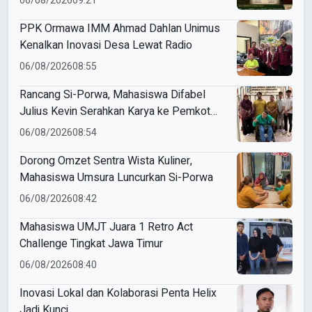
06/08/2026
09:21
PPK Ormawa IMM Ahmad Dahlan Unimus
Kenalkan Inovasi Desa Lewat Radio
06/08/2026
08:55
Rancang Si-Porwa, Mahasiswa Difabel
Julius Kevin Serahkan Karya ke Pemkot
Surabaya
06/08/2026
08:54
Dorong Omzet Sentra Wista Kuliner,
Mahasiswa Umsura Luncurkan Si-Porwa
06/08/2026
08:42
Mahasiswa UMJT Juara 1 Retro Act
Challenge Tingkat Jawa Timur
06/08/2026
08:40
Inovasi Lokal dan Kolaborasi Penta Helix
Jadi Kunci