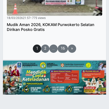
18/03/2026
21:57
• 775 views
Mudik Aman 2026, KOKAM Purwokerto Selatan
Dirikan Posko Gratis
Paginasi
1
2
…
16
»
pos