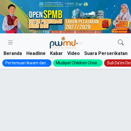
Skip
to
content
Beranda
Headline
Kabar
Video
Suara Perserikatan
Pertemuan Ikwam dan...
Mudipat Children Choir...
Suli Da’im Des