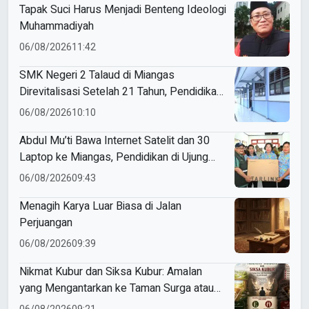
Tapak Suci Harus Menjadi Benteng Ideologi
Muhammadiyah
06/08/2026
11:42
SMK Negeri 2 Talaud di Miangas
Direvitalisasi Setelah 21 Tahun, Pendidikan
3T Makin Berkualitas
06/08/2026
10:10
Abdul Mu’ti Bawa Internet Satelit dan 30
Laptop ke Miangas, Pendidikan di Ujung
Negeri Makin Digital
06/08/2026
09:43
Menagih Karya Luar Biasa di Jalan
Perjuangan
06/08/2026
09:39
Nikmat Kubur dan Siksa Kubur: Amalan
yang Mengantarkan ke Taman Surga atau
Azab Barzakh