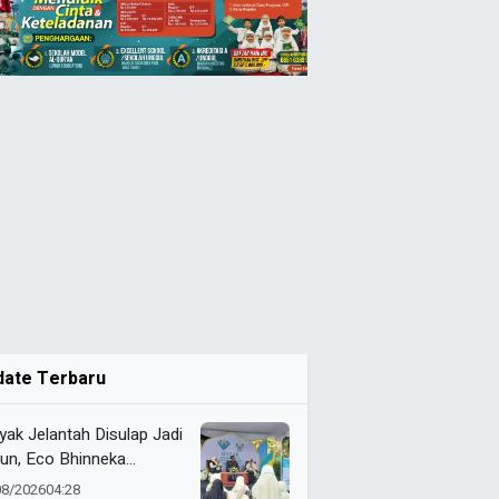
date Terbaru
yak Jelantah Disulap Jadi
un, Eco Bhinneka
ammadiyah Inspirasi
08/2026
04:28