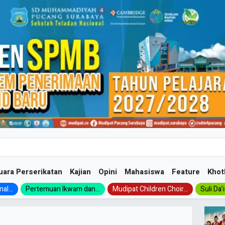
uara Perserikatan
Kajian
Opini
Mahasiswa
Feature
Khot
al...
Pertemuan Ikwam dan...
Mudipat Children Choir...
Suli Da’