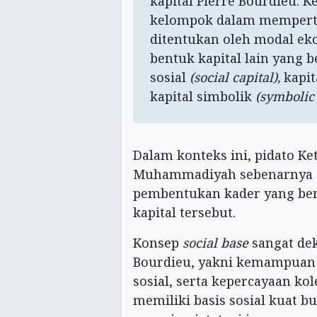
kapital Pierre Bourdieu. 
kelompok dalam mempertah
ditentukan oleh modal eko
bentuk kapital lain yang b
sosial
(social capital),
kapit
kapital simbolik
(symbolic 
Dalam konteks ini, pidato 
Muhammadiyah sebenarnya 
pembentukan kader yang berb
kapital tersebut.
Konsep
social base
sangat dek
Bourdieu, yakni kemampuan 
sosial, serta kepercayaan ko
memiliki basis sosial kuat b