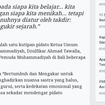
Com
07/
ada siapa kita belajar… kita
Ano
gan siapa kita menikah… tetapi
11 
nuhnya diatur oleh takdir:
Ber
gukir sejarah.”
Moh
07/
Kap
Sil
alah satu kutipan pidato Ketua Umum
Sin
07/
ammadiyah, Dzulfikar Ahmad Tawalla,
 Pemuda Muhammadiyah di Bali beberapa
Apa
Tem
Men
07/
a “Bertumbuh dan Mengakar untuk
nghadirkan nuansa sastra yang halus,
PRM
ggurui, serta kedekatan emosional yang
Asr
den
sa sekadar mendengar pidato
07/