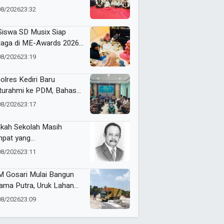
pact Bin untuk Sampah
08/2026
23:32
rganik di Ketabang
Siswa SD Musix Siap
laga di ME-Awards 2026,
on Doa Restu
08/2026
23:19
olres Kediri Baru
aturahmi ke PDM, Bahas
ergi Jaga Kamtibmas
08/2026
23:17
kah Sekolah Masih
pat yang
yenangkan?
08/2026
23:11
 Gosari Mulai Bangun
ama Putra, Uruk Lahan
gan 81 Dump Truck
08/2026
23:09