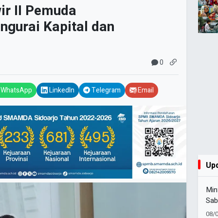
wir II Pemuda
gurai Kapital dan
0
WhatsApp
LinkedIn
Telegram
Email
Up
Min
Sab
Muh
08/