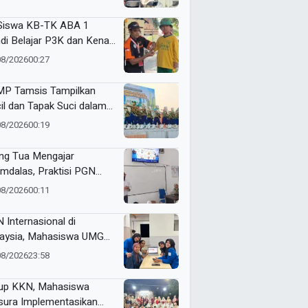
er Nasyiatul Aisyiyah
Siswa KB-TK ABA 1
di Belajar P3K dan Kenali
ulans Lewat Ambulance
08/2026
00:27
s to Schools
P Tamsis Tampilkan
il dan Tapak Suci dalam
 School One Event di
08/2026
00:19
okerto
ng Tua Mengajar
mdalas, Praktisi PGN
A Kenalkan Dunia
08/2026
00:11
ustri Migas
 Internasional di
aysia, Mahasiswa UMG
bangkan Website
08/2026
23:58
genalan Budaya
onesia
up KKN, Mahasiswa
ura Implementasikan