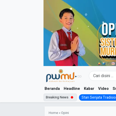
Skip
to
content
Beranda
Headline
Kabar
Video
S
Breaking News
Stan Senjata Tradision
Home
»
Opini