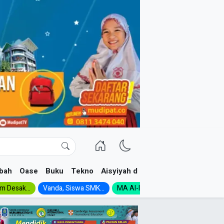
bah
Oase
Buku
Tekno
Aisyiyah dan NA
im Desak...
Vanda, Siswa SMK...
MA Al-Ishlah Gelar...
Muktamar A