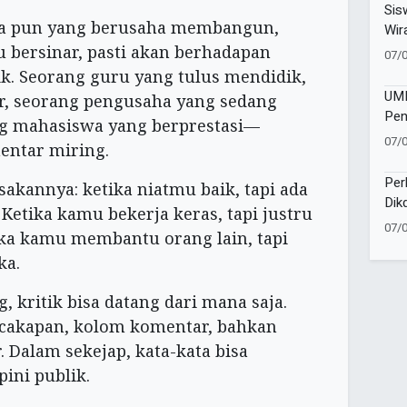
Ber
Sis
pa pun yang berusaha membangun,
Wir
Ent
 bersinar, pasti akan berhadapan
07/
Did
ik. Seorang guru yang tulus mendidik,
UMM
r, seorang pengusaha yang sedang
Pen
g mahasiswa yang berprestasi—
Ter
07/
entar miring.
Bar
Per
kannya: ketika niatmu baik, tapi ada
Dik
 Ketika kamu bekerja keras, tapi justru
Tul
07/
ka kamu membantu orang lain, tapi
Pak
ka.
g, kritik bisa datang dari mana saja.
rcakapan, kolom komentar, bahkan
r. Dalam sekejap, kata-kata bisa
ni publik.