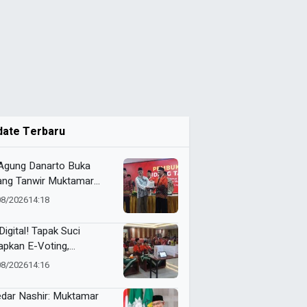
date Terbaru
 Agung Danarto Buka
ang Tanwir Muktamar
ak Suci: “Tapak Suci
08/2026
14:18
an Organisasi Ko Ping
dan Dracin”
Digital! Tapak Suci
apkan E-Voting,
ilihan Formatur
08/2026
14:16
langsung Real Time
dar Nashir: Muktamar