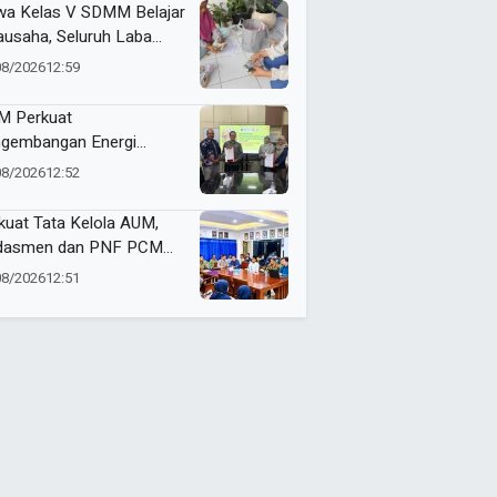
kemajuan
wa Kelas V SDMM Belajar
ausaha, Seluruh Laba
repreneur for Charity
08/2026
12:59
onasikan
 Perkuat
gembangan Energi
barukan Lewat Varietas
08/2026
12:52
u Jarak Pagar JCUMM5
kuat Tata Kelola AUM,
dasmen dan PNF PCM
angan Tandatangani
08/2026
12:51
ta Integritas