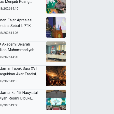
us Menjadi Ruang
yawarah, Bukan
08/2026
14:10
egangan
en Fajar Apresiasi
uba, Sebut LPTK
opang Kemajuan
08/2026
14:06
didikan Indonesia
 Akademi Sejarah
lkan Muhammadiyah
ner di PTMA
08/2026
14:02
tamar Tapak Suci XVI:
eguhkan Akar Tradisi,
jemput Masa Depan
08/2026
13:30
dunia
tamar ke-15 Nasyiatul
yiyah Resmi Dibuka,
uhkan Komitmen
08/2026
13:00
empuan Muda