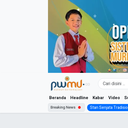
Skip
to
content
Beranda
Headline
Kabar
Video
S
Breaking News
Stan Senjata Tradision