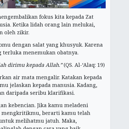
mengembalikan fokus kita kepada Zat
sia. Ketika lidah orang lain melukai,
 oleh zikir.
bmu dengan salat yang khusyuk. Karena
ng terluka menemukan obatnya.
lah dirimu kepada Allah.”
(QS. Al-‘Alaq: 19)
kan air mata mengalir. Katakan kepada
amu jelaskan kepada manusia. Kadang,
 daripada seribu klarifikasi.
an kebencian. Jika kamu meladeni
 mengkritikmu, berarti kamu telah
ntuk melihatmu jatuh. Maka,
linglah dengan cara yang baik.