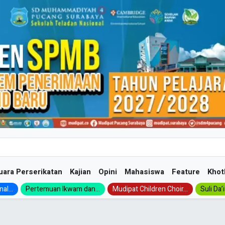
uara Perserikatan
Kajian
Opini
Mahasiswa
Feature
Khot
al...
Pertemuan Ikwam dan...
Mudipat Children Choir...
Suli Da’