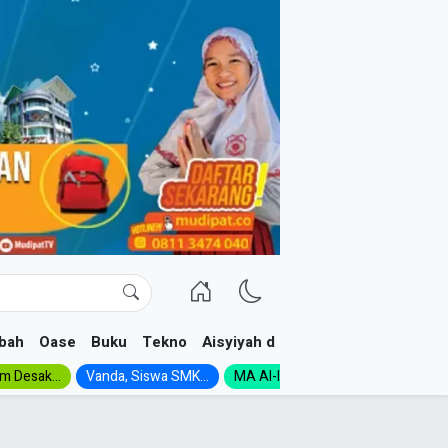
bah
Oase
Buku
Tekno
Aisyiyah dan NA
im Desak...
Vanda, Siswa SMK...
MA Al-Ishlah Gelar...
Muktamar A