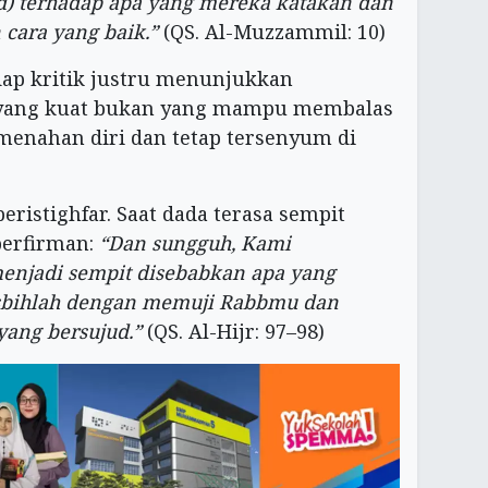
) terhadap apa yang mereka katakan dan
cara yang baik.”
(QS. Al-Muzzammil: 10)
ap kritik justru menunjukkan
yang kuat bukan yang mampu membalas
menahan diri dan tetap tersenyum di
eristighfar. Saat dada terasa sempit
berfirman:
“Dan sungguh, Kami
njadi sempit disebabkan apa yang
sbihlah dengan memuji Rabbmu dan
yang bersujud.”
(QS. Al-Hijr: 97–98)