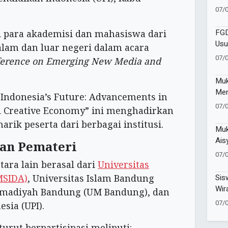
Pen
07/
Pen
FGD
 para akademisi dan mahasiswa dari
Usu
alam dan luar negeri dalam acara
Cor
07/
nference on Emerging New Media and
Muk
Men
 Indonesia’s Future: Advancements in
Men
07/
d Creative Economy” ini menghadirkan
Men
ik peserta dari berbagai institusi.
Muk
Ais
dan Pemateri
Teg
07/
Per
tara lain berasal dari
Universitas
Ber
MSIDA)
, Universitas Islam Bandung
Sis
Wir
mmadiyah Bandung (UM Bandung), dan
Ent
07/
sia (UPI).
Did
urut berpartisipasi meliputi: