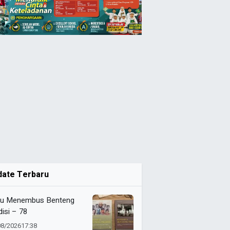
date Terbaru
u Menembus Benteng
disi – 78
08/2026
17:38