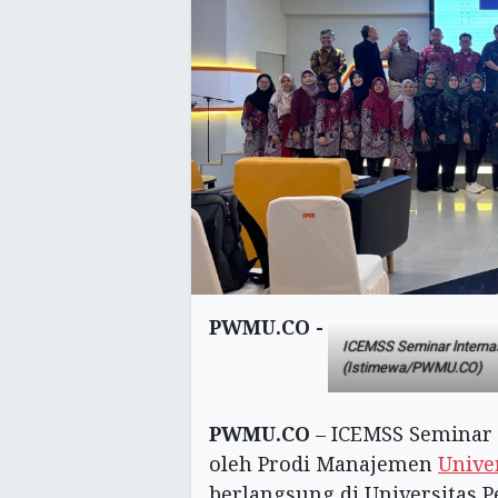
PWMU.CO -
ICEMSS Seminar lnternas
(Istimewa/PWMU.CO)
PWMU.CO
– ICEMSS Seminar 
oleh Prodi Manajemen
Unive
berlangsung di Universitas P