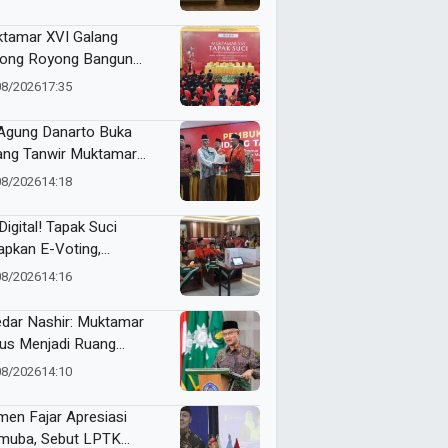
tamar XVI Galang
ong Royong Bangun
epokan Tapak Suci Rp 20
08/2026
17:35
ar
 Agung Danarto Buka
ang Tanwir Muktamar
ak Suci: “Tapak Suci
08/2026
14:18
an Organisasi Ko Ping
dan Dracin”
Digital! Tapak Suci
apkan E-Voting,
ilihan Formatur
08/2026
14:16
langsung Real Time
dar Nashir: Muktamar
us Menjadi Ruang
yawarah, Bukan
08/2026
14:10
egangan
en Fajar Apresiasi
uba, Sebut LPTK