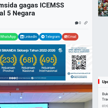
msida gagas ICEMSS
al 5 Negara
0
WhatsApp
LinkedIn
Telegram
Email
Up
Buk
Tra
07/