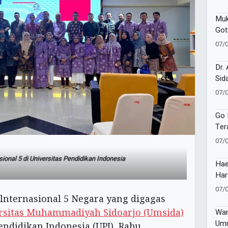
Muk
Got
Pad
07/
Mili
Dr.
Sid
Tap
07/
Buk
Ho 
Go 
Ter
Pem
07/
Ber
ional 5 di Universitas Pendidikan Indonesia
Hae
Har
Mus
07/
Ket
lnternasional 5 Negara yang digagas
rsitas Muhammadiyah Sidoarjo (Umsida)
Wam
Umm
endidikan Indonesia (UPI), Rabu