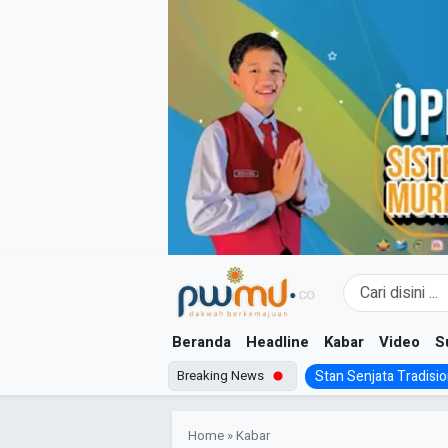
Skip
to
content
Beranda
Headline
Kabar
Video
S
Breaking News
Stan Senjata Tradision
Home
»
Kabar