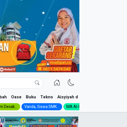
bah
Oase
Buku
Tekno
Aisyiyah dan NA
im Desak...
Vanda, Siswa SMK...
MA Al-Ishlah Gelar...
Muktamar A