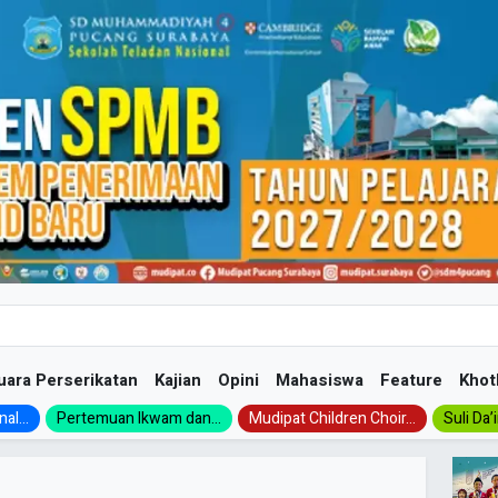
uara Perserikatan
Kajian
Opini
Mahasiswa
Feature
Khot
al...
Pertemuan Ikwam dan...
Mudipat Children Choir...
Suli Da’