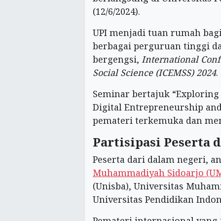
(12/6/2024).
UPI menjadi tuan rumah bagi
berbagai perguruan tinggi d
bergengsi,
International Co
Social Science (ICEMSS) 2024
.
Seminar bertajuk “Exploring
Digital Entrepreneurship an
pemateri terkemuka dan menar
Partisipasi Peserta 
Peserta dari dalam negeri, an
Muhammadiyah Sidoarjo (U
(Unisba), Universitas Muha
Universitas Pendidikan Indone
Pemateri internasional yang t