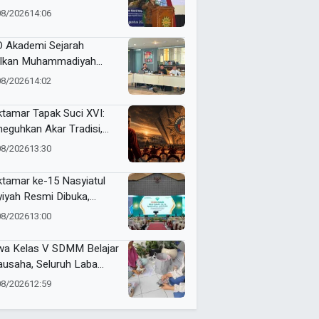
opang Kemajuan
08/2026
14:06
didikan Indonesia
 Akademi Sejarah
lkan Muhammadiyah
ner di PTMA
08/2026
14:02
tamar Tapak Suci XVI:
eguhkan Akar Tradisi,
jemput Masa Depan
08/2026
13:30
dunia
tamar ke-15 Nasyiatul
yiyah Resmi Dibuka,
uhkan Komitmen
08/2026
13:00
empuan Muda
kemajuan
wa Kelas V SDMM Belajar
ausaha, Seluruh Laba
repreneur for Charity
08/2026
12:59
onasikan