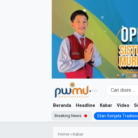
Skip
to
content
Beranda
Headline
Kabar
Video
S
Breaking News
Stan Senjata Tradision
Home
»
Kabar