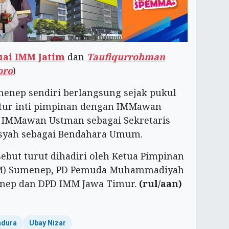
tuai IMM Jatim
dan
Taufiqurrohman
oro
)
enep sendiri berlangsung sejak pukul
ruktur inti pimpinan dengan IMMawan
IMMawan Ustman sebagai Sekretaris
syah sebagai Bendahara Umum.
ebut turut dihadiri oleh Ketua Pimpinan
M) Sumenep, PD Pemuda Muhammadiyah
enep dan DPD IMM Jawa Timur.
(rul/aan)
dura
Ubay Nizar