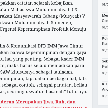
pakkan catatan sejarah kebajikan.
Pem
08/
Ber
Ikatan Mahasiswa Muhammadiyah (PC
Mer
akan Musyawarah Cabang (Musycab) V
Gen
 Dakwah Muhammadiyah Sumenep,
08/
Urgensi Kepemimpinan Profetik Menuju
.
Kol
Kar
edia & Komunikasi DPD IMM Jawa Timur
Sem
08/
akan bahwa kepemimpinan dengan gaya
Tam
u hal yang penting. Sebagai kader IMM
Sek
im, maka harus selalu menjadikan para
Per
SAW khususnya sebagai tauladan.
Sai
08/
Coa
mimpinan, tapi dalam berbagai hal, kita
KH 
sebagai contoh, sebagai panutan, beliau
Anc
ia, seorang uswatun hasanah” tuturnya.
Ban
08/
aderan Merupakan Jiwa, Ruh, dan