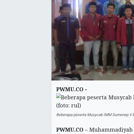
PWMU.CO -
Beberapa peserta Musycab IMM Sumenep V berf
PWMU.CO –
Muhammadiyah m