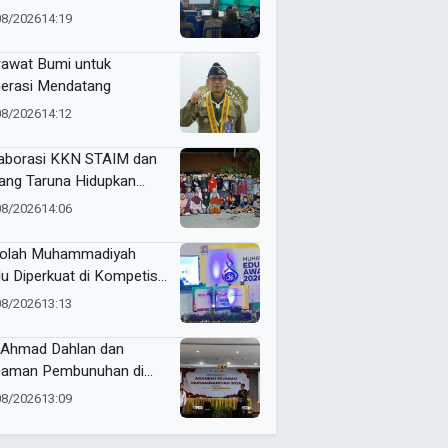
belajaran Makin
08/2026
14:19
kualitas dan Berdampak
awat Bumi untuk
erasi Mendatang
08/2026
14:12
aborasi KKN STAIM dan
ang Taruna Hidupkan
angat HUT RI di Desa
08/2026
14:06
anprijek
olah Muhammadiyah
lu Diperkuat di Kompetisi
ns, Rektor UMM Dorong
08/2026
13:13
ching Clinic
Ahmad Dahlan dan
aman Pembunuhan di
yuwangi
08/2026
13:09