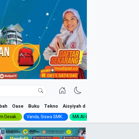
bah
Oase
Buku
Tekno
Aisyiyah dan NA
im Desak...
Vanda, Siswa SMK...
MA Al-Ishlah Gelar...
Muktamar A