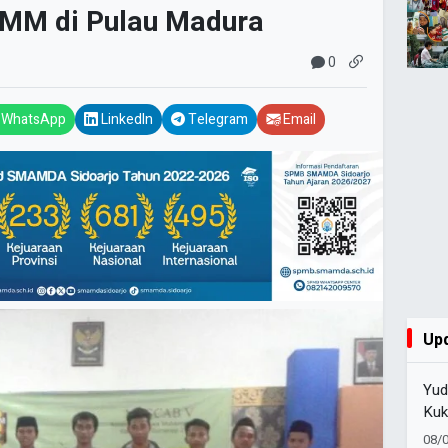
 IMM di Pulau Madura
0
WhatsApp
LinkedIn
Telegram
Email
Up
Yud
Kuk
Sar
08/