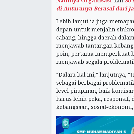
Nadinya Organisasi
dan
30 
di Antaranya Berasal dari J
Lebih lanjut ia juga memap
depan untuk menjalin sinkron
cabang, hingga daerah dala
menjawab tantangan kebangsa
poin, pertama memperkuat b
menjawab segala problemati
“Dalam hal ini,” lanjutnya, 
sebagai berbagai problematik
level pimpinan, baik komisar
harus lebih peka, responsif,
kebangsaan, sosial-ekonomi,