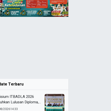
date Terbaru
isium ITBADLA 2026
uhkan Lulusan Diploma,
jana, dan Magister
08/2026
14:33