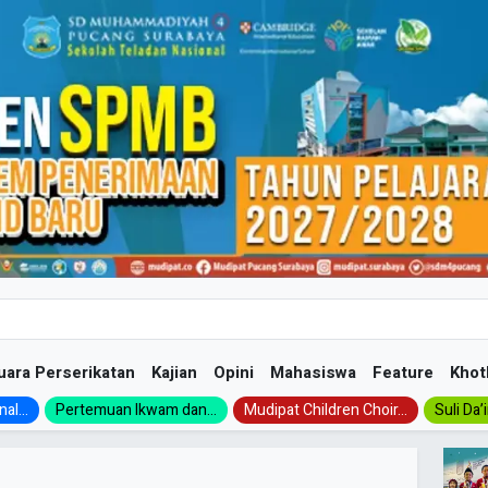
uara Perserikatan
Kajian
Opini
Mahasiswa
Feature
Khot
al...
Pertemuan Ikwam dan...
Mudipat Children Choir...
Suli Da’