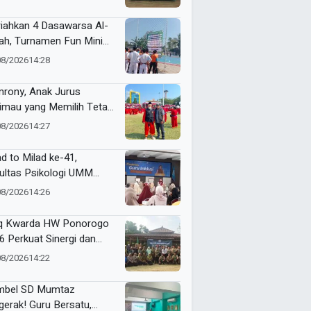
iahkan 4 Dasawarsa Al-
lah, Turnamen Fun Mini
cer 2026 Resmi Digelar
08/2026
14:28
rony, Anak Jurus
imau yang Memilih Tetap
erhana
08/2026
14:27
d to Milad ke-41,
ultas Psikologi UMM
ar Workshop Guru Inklusi
08/2026
14:26
q Kwarda HW Ponorogo
6 Perkuat Sinergi dan
gkatkan Kualitas Pimpinan
08/2026
14:22
ilah
bel SD Mumtaz
gerak! Guru Bersatu,