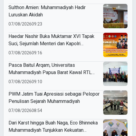
Sulthon Amien: Muhammadiyah Hadir
Luruskan Akidah
07/08/2026
09:23
Haedar Nashir Buka Muktamar XVI Tapak
Suci, Sejumlah Menteri dan Kapolri
Dijadwalkan Hadir
07/08/2026
09:16
Pasca Baitul Arqam, Universitas
Muhammadiyah Papua Barat Kawal RTL
Peserta Selama Enam Bulan
07/08/2026
09:10
PWM Jatim Tuai Apresiasi sebagai Pelopor
Penulisan Sejarah Muhammadiyah
07/08/2026
08:54
Dari Karst hingga Buah Naga, Eco Bhinneka
Muhammadiyah Tunjukkan Kekuatan