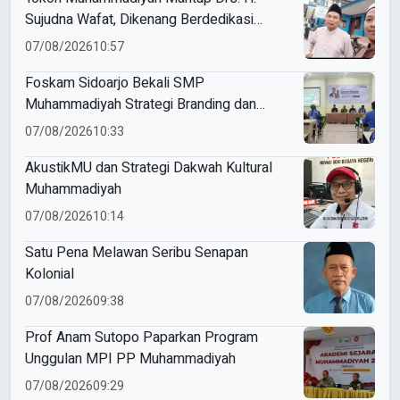
Sujudna Wafat, Dikenang Berdedikasi
Kembangkan Dakwah dan Pendidikan
07/08/2026
10:57
Foskam Sidoarjo Bekali SMP
Muhammadiyah Strategi Branding dan
Marketing Sekolah
07/08/2026
10:33
AkustikMU dan Strategi Dakwah Kultural
Muhammadiyah
07/08/2026
10:14
Satu Pena Melawan Seribu Senapan
Kolonial
07/08/2026
09:38
Prof Anam Sutopo Paparkan Program
Unggulan MPI PP Muhammadiyah
07/08/2026
09:29