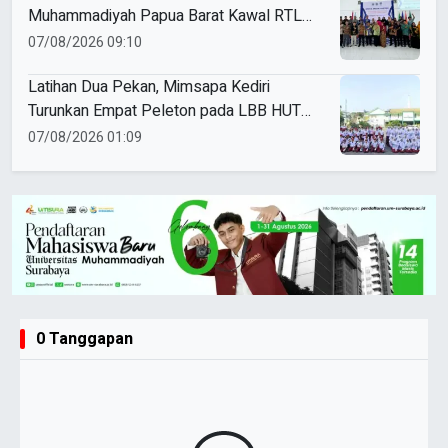
Muhammadiyah Papua Barat Kawal RTL
Peserta Selama Enam Bulan
07/08/2026 09:10
Latihan Dua Pekan, Mimsapa Kediri
Turunkan Empat Peleton pada LBB HUT
Ke-81 RI Kecamatan Pare
07/08/2026 01:09
0 Tanggapan