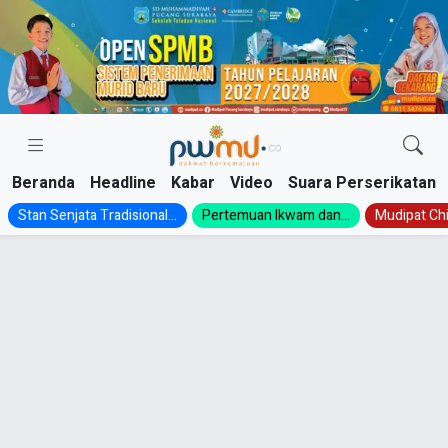
Skip
to
content
Beranda
Headline
Kabar
Video
Suara Perserikatan
Stan Senjata Tradisional...
Pertemuan Ikwam dan...
Mudipat Chil