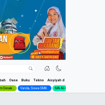
bah
Oase
Buku
Tekno
Aisyiyah dan NA
im Desak...
Vanda, Siswa SMK...
MA Al-Ishlah Gelar...
Muktamar A