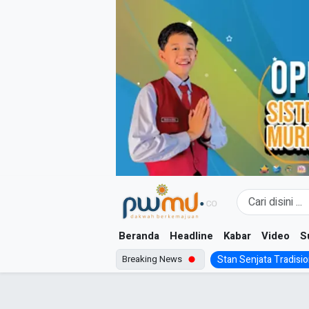
Skip
to
content
Beranda
Headline
Kabar
Video
S
Breaking News
Stan Senjata Tradision