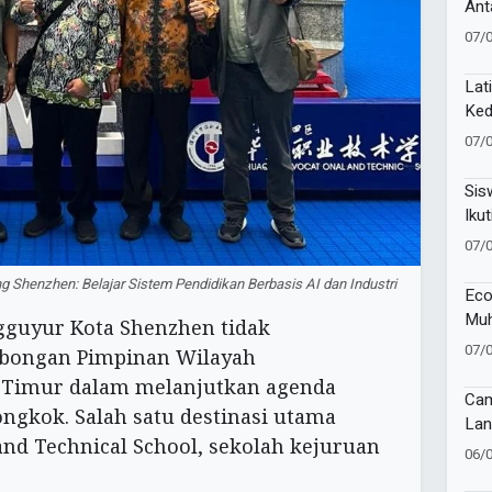
Ant
Sak
07/
Lat
Ked
Pel
07/
81 
Sis
Ikut
Lan
07/
henzhen: Belajar Sistem Pendidikan Berbasis AI dan Industri
Eco
Muh
guyur Kota Shenzhen tidak
Muk
07/
bongan Pimpinan Wilayah
Timur dalam melanjutkan agenda
Cam
ngkok. Salah satu destinasi utama
Lan
and Technical School, sekolah kejuruan
Imu
06/
di 