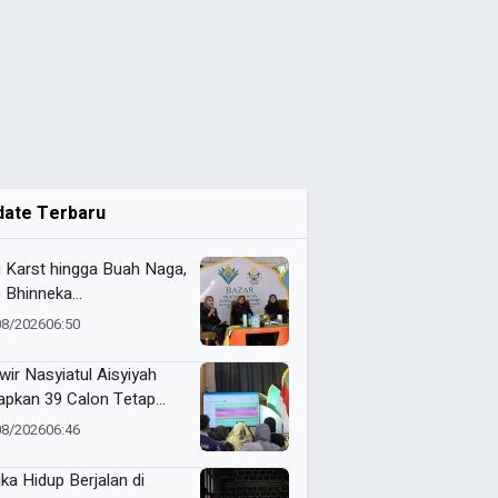
date Terbaru
i Karst hingga Buah Naga,
 Bhinneka
ammadiyah Tunjukkan
08/2026
06:50
uatan Potensi Lokal di
tamar Nasyiatul Aisyiyah
wir Nasyiatul Aisyiyah
apkan 39 Calon Tetap
A 2026–2030, Pemilihan
08/2026
06:46
akan Sistem E-Voting
ika Hidup Berjalan di