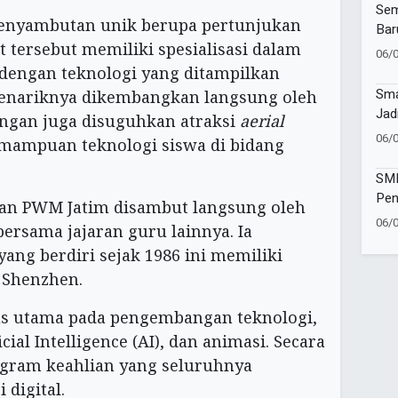
Sur
Sem
enyambutan unik berupa pertunjukan
Bar
t tersebut memiliki spesialisasi dalam
Muh
06/
Ban
dengan teknologi yang ditampilkan
Tap
Sma
enariknya dikembangkan langsung oleh
Jad
bongan juga disuguhkan atraksi
aerial
Vol
06/
ampuan teknologi siswa di bidang
Kec
SMP
Pen
gan PWM Jatim disambut langsung oleh
Wat
06/
bersama jajaran guru lainnya. Ia
Sej
ang berdiri sejak 1986 ini memiliki
a Shenzhen.
s utama pada pengembangan teknologi,
cial Intelligence (AI), dan animasi. Secara
ogram keahlian yang seluruhnya
 digital.