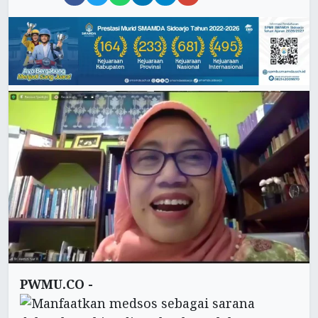
PWMU.CO -