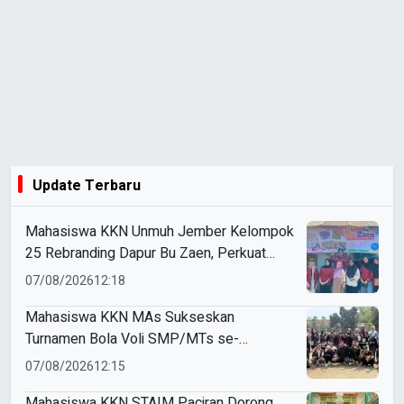
Update Terbaru
Mahasiswa KKN Unmuh Jember Kelompok
25 Rebranding Dapur Bu Zaen, Perkuat
Identitas UMKM Lokal
07/08/2026
12:18
Mahasiswa KKN MAs Sukseskan
Turnamen Bola Voli SMP/MTs se-
Kecamatan Kasembon dalam Rangka
07/08/2026
12:15
PHBN
Mahasiswa KKN STAIM Paciran Dorong