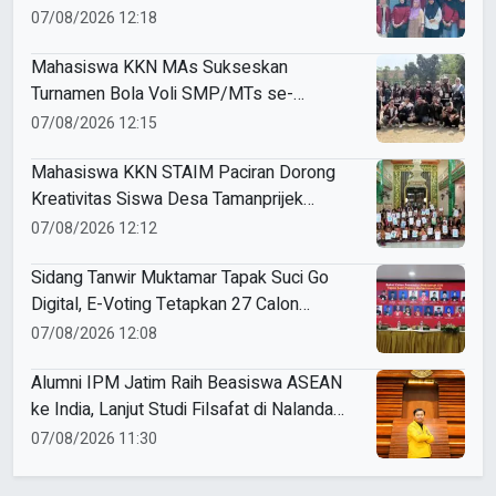
Perkuat Identitas UMKM Lokal
07/08/2026 12:18
Mahasiswa KKN MAs Sukseskan
Turnamen Bola Voli SMP/MTs se-
Kecamatan Kasembon dalam Rangka
07/08/2026 12:15
PHBN
Mahasiswa KKN STAIM Paciran Dorong
Kreativitas Siswa Desa Tamanprijek
Melalui Seni Menggambar
07/08/2026 12:12
Sidang Tanwir Muktamar Tapak Suci Go
Digital, E-Voting Tetapkan 27 Calon
Formatur Periode 2026–2031
07/08/2026 12:08
Alumni IPM Jatim Raih Beasiswa ASEAN
ke India, Lanjut Studi Filsafat di Nalanda
University
07/08/2026 11:30