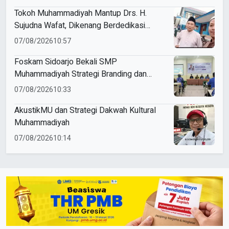
Tokoh Muhammadiyah Mantup Drs. H.
Sujudna Wafat, Dikenang Berdedikasi
Kembangkan Dakwah dan Pendidikan
07/08/2026
10:57
Foskam Sidoarjo Bekali SMP
Muhammadiyah Strategi Branding dan
Marketing Sekolah
07/08/2026
10:33
AkustikMU dan Strategi Dakwah Kultural
Muhammadiyah
07/08/2026
10:14