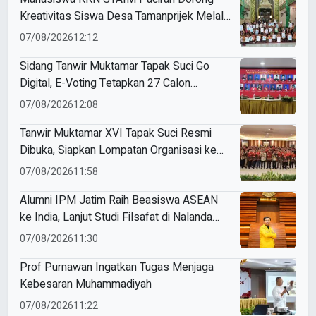
Kreativitas Siswa Desa Tamanprijek Melalui
Seni Menggambar
07/08/2026
12:12
Sidang Tanwir Muktamar Tapak Suci Go
Digital, E-Voting Tetapkan 27 Calon
Formatur Periode 2026–2031
07/08/2026
12:08
Tanwir Muktamar XVI Tapak Suci Resmi
Dibuka, Siapkan Lompatan Organisasi ke
Pentas Dunia
07/08/2026
11:58
Alumni IPM Jatim Raih Beasiswa ASEAN
ke India, Lanjut Studi Filsafat di Nalanda
University
07/08/2026
11:30
Prof Purnawan Ingatkan Tugas Menjaga
Kebesaran Muhammadiyah
07/08/2026
11:22