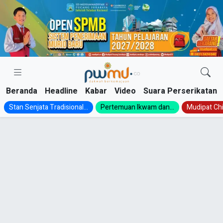
Skip
to
content
Beranda
Headline
Kabar
Video
Suara Perserikatan
Stan Senjata Tradisional...
Pertemuan Ikwam dan...
Mudipat Chil