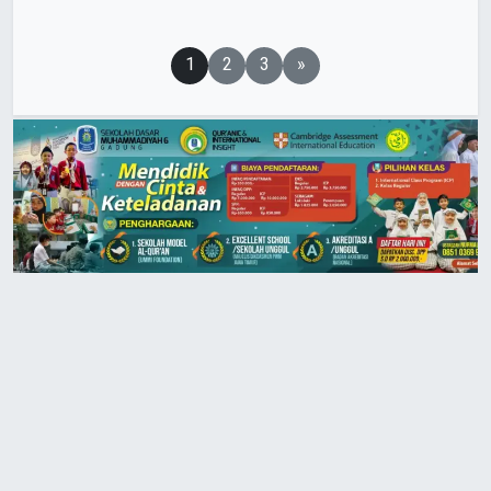
Paginasi
1
2
3
»
pos