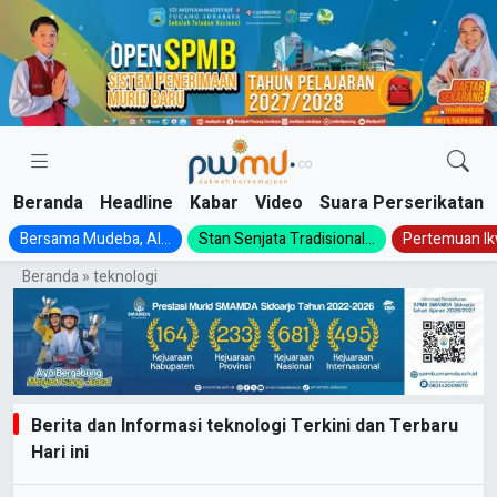
Skip
to
content
Beranda
Headline
Kabar
Video
Suara Perserikatan
Bersama Mudeba, Al...
Stan Senjata Tradisional...
Pertemuan Ik
Beranda
»
teknologi
Berita dan Informasi teknologi Terkini dan Terbaru
Hari ini