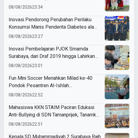
08/08/2026
23:34
Inovasi Pendorong Perubahan Perilaku
Konsumsi Manis Penderita Diabetes ala
Mahasiswa Unesa
08/08/2026
23:27
Inovasi Pembelajaran PJOK Smamda
Surabaya, dari Draf 2019 hingga Lahirkan
Modul Gizi Digital
08/08/2026
23:01
Fun Mini Soccer Meriahkan Milad ke-40
Pondok Pesantren Al-Ishlah
Sendangagung
08/08/2026
22:52
Mahasiswa KKN STAIM Paciran Edukasi
Anti-Bullying di SDN Tamanprijek, Tanamkan
Empati Sejak Dini
08/08/2026
22:51
Kepala SD Muhammadiyah 2 Surabaya Raih