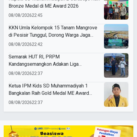
Bronze Medal di ME Award 2026
08/08/2026
22:45
KKN Umla Kelompok 15 Tanam Mangrove
di Pesisir Tunggul, Dorong Warga Jaga
Lingkungan
08/08/2026
22:42
Semarak HUT RI, PRPM
Kandangsemangkon Adakan Liga
Kemerdekaan 2026
08/08/2026
22:37
Ketua IPM Kids SD Muhammadiyah 1
Bangkalan Raih Gold Medal ME Award
2026
08/08/2026
22:37