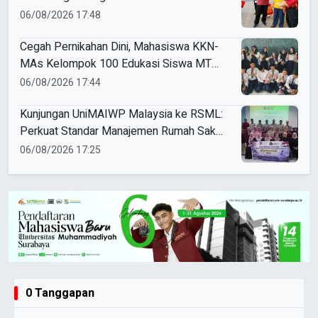
06/08/2026 17:48
Cegah Pernikahan Dini, Mahasiswa KKN-
MAs Kelompok 100 Edukasi Siswa MTS
Miftahul Ulum Tawangsari
06/08/2026 17:44
Kunjungan UniMAIWP Malaysia ke RSML:
Perkuat Standar Manajemen Rumah Sakit
Syariah
06/08/2026 17:25
0 Tanggapan