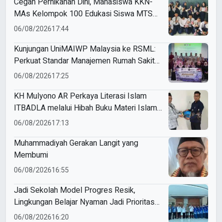
Cegah Pernikahan Dini, Mahasiswa KKN-
MAs Kelompok 100 Edukasi Siswa MTS
Miftahul Ulum Tawangsari
06/08/2026
17:44
Kunjungan UniMAIWP Malaysia ke RSML:
Perkuat Standar Manajemen Rumah Sakit
Syariah
06/08/2026
17:25
KH Mulyono AR Perkaya Literasi Islam
ITBADLA melalui Hibah Buku Materi Islam
5 Jilid
06/08/2026
17:13
Muhammadiyah Gerakan Langit yang
Membumi
06/08/2026
16:55
Jadi Sekolah Model Progres Resik,
Lingkungan Belajar Nyaman Jadi Prioritas
Smamio Gresik
06/08/2026
16:20