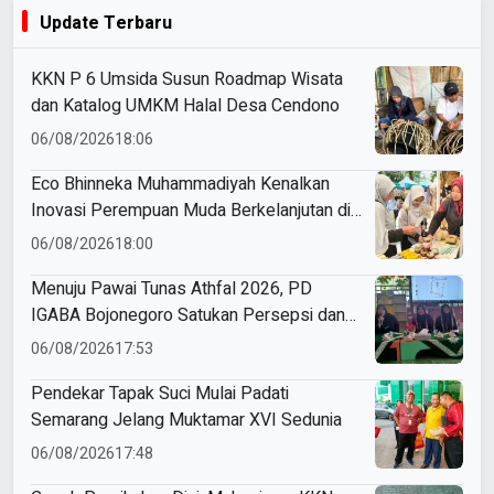
Update Terbaru
KKN P 6 Umsida Susun Roadmap Wisata
dan Katalog UMKM Halal Desa Cendono
06/08/2026
18:06
Eco Bhinneka Muhammadiyah Kenalkan
Inovasi Perempuan Muda Berkelanjutan di
Muktamar Nasyiatul Aisyiyah
06/08/2026
18:00
Menuju Pawai Tunas Athfal 2026, PD
IGABA Bojonegoro Satukan Persepsi dan
Utamakan Keselamatan Anak
06/08/2026
17:53
Pendekar Tapak Suci Mulai Padati
Semarang Jelang Muktamar XVI Sedunia
06/08/2026
17:48