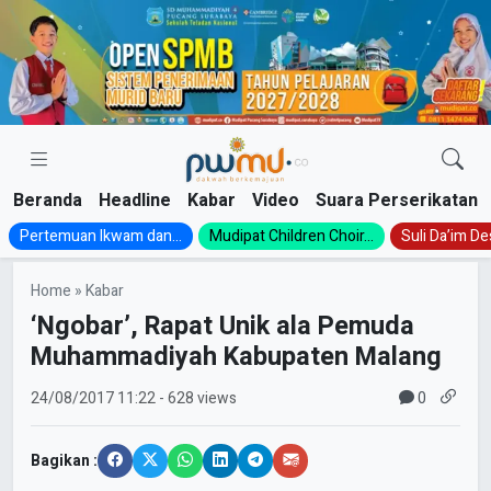
Skip
to
content
Beranda
Headline
Kabar
Video
Suara Perserikatan
Pertemuan Ikwam dan...
Mudipat Children Choir...
Suli Da’im Des
Home
»
Kabar
‘Ngobar’, Rapat Unik ala Pemuda
Muhammadiyah Kabupaten Malang
0
24/08/2017
11:22
- 628 views
Bagikan :