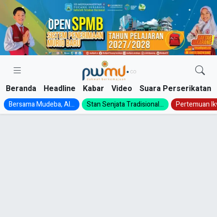
Skip
to
content
Beranda
Headline
Kabar
Video
Suara Perserikatan
Bersama Mudeba, Al...
Stan Senjata Tradisional...
Pertemuan Ik