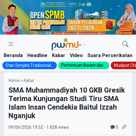
Skip
to
content
Beranda
Headline
Kabar
Video
Suara Perserikatan
Stan Senjata Tradisional...
Pertemuan Ikwam dan...
Mudipat Chil
Home
»
Kabar
SMA Muhammadiyah 10 GKB Gresik
Terima Kunjungan Studi Tiru SMA
Islam Insan Cendekia Baitul Izzah
Nganjuk
0
09/06/2026
19:52
- 1.828 views