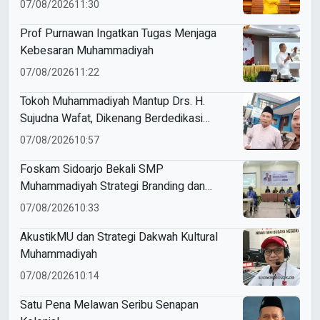
07/08/2026
11:30
Prof Purnawan Ingatkan Tugas Menjaga
Kebesaran Muhammadiyah
07/08/2026
11:22
Tokoh Muhammadiyah Mantup Drs. H.
Sujudna Wafat, Dikenang Berdedikasi
Kembangkan Dakwah dan Pendidikan
07/08/2026
10:57
Foskam Sidoarjo Bekali SMP
Muhammadiyah Strategi Branding dan
Marketing Sekolah
07/08/2026
10:33
AkustikMU dan Strategi Dakwah Kultural
Muhammadiyah
07/08/2026
10:14
Satu Pena Melawan Seribu Senapan