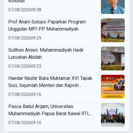
Kolonial
07/08/2026
09:38
Prof Anam Sutopo Paparkan Program
Unggulan MPI PP Muhammadiyah
07/08/2026
09:29
Sulthon Amien: Muhammadiyah Hadir
Luruskan Akidah
07/08/2026
09:23
Haedar Nashir Buka Muktamar XVI Tapak
Suci, Sejumlah Menteri dan Kapolri
Dijadwalkan Hadir
07/08/2026
09:16
Pasca Baitul Arqam, Universitas
Muhammadiyah Papua Barat Kawal RTL
Peserta Selama Enam Bulan
07/08/2026
09:10