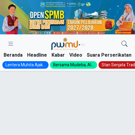
Skip
to
content
Beranda
Headline
Kabar
Video
Suara Perserikatan
Lentera Muhita Ajak...
Bersama Mudeba, Al...
Stan Senjata Tradi