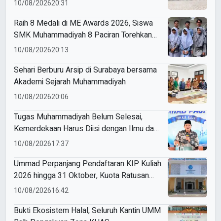
10/08/2026
20:31
Raih 8 Medali di ME Awards 2026, Siswa
SMK Muhammadiyah 8 Paciran Torehkan
Prestasi
10/08/2026
20:13
Sehari Berburu Arsip di Surabaya bersama
Akademi Sejarah Muhammadiyah
10/08/2026
20:06
Tugas Muhammadiyah Belum Selesai,
Kemerdekaan Harus Diisi dengan Ilmu dan
Amal
10/08/2026
17:37
Ummad Perpanjang Pendaftaran KIP Kuliah
2026 hingga 31 Oktober, Kuota Ratusan
Menanti
10/08/2026
16:42
Bukti Ekosistem Halal, Seluruh Kantin UMM