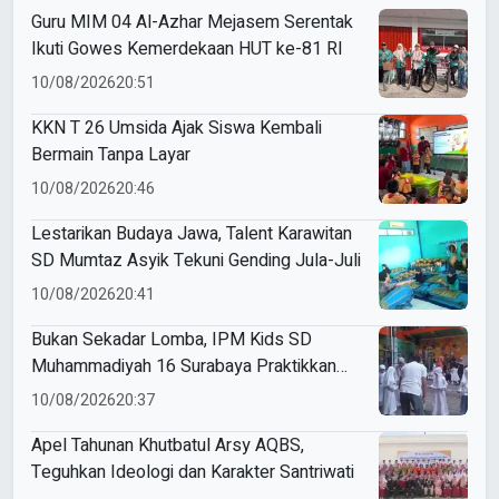
Guru MIM 04 Al-Azhar Mejasem Serentak
Ikuti Gowes Kemerdekaan HUT ke-81 RI
10/08/2026
20:51
KKN T 26 Umsida Ajak Siswa Kembali
Bermain Tanpa Layar
10/08/2026
20:46
Lestarikan Budaya Jawa, Talent Karawitan
SD Mumtaz Asyik Tekuni Gending Jula-Juli
10/08/2026
20:41
Bukan Sekadar Lomba, IPM Kids SD
Muhammadiyah 16 Surabaya Praktikkan
Kepemimpinan di HUT RI
10/08/2026
20:37
Apel Tahunan Khutbatul Arsy AQBS,
Teguhkan Ideologi dan Karakter Santriwati