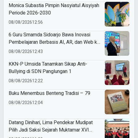
Monica Subastia Pimpin Nasyiatul Aisyiyah
Periode 2026-2030
08/08/2026
12:56
6 Guru Smamda Sidoarjo Bawa Inovasi
Pembelajaran Berbasis AI, AR, dan Web ke
ME Award 2026
08/08/2026
12:43
KKN-P Umsida Tanamkan Sikap Anti-
Bullying di SDN Panglungan 1
08/08/2026
12:22
Buku Menembus Benteng Tradisi – 79
08/08/2026
12:04
Datang Dinihari, Lima Pendekar Mudipat
Pilih Jadi Saksi Sejarah Muktamar XVI
Tapak Suci