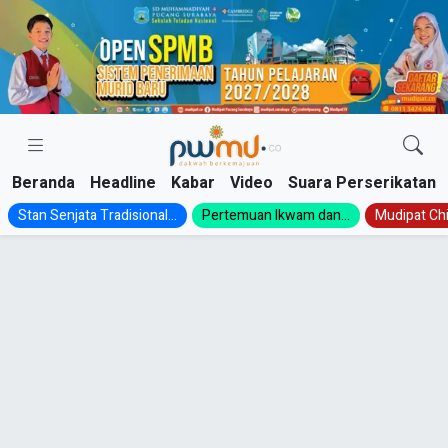
Skip
to
content
Beranda
Headline
Kabar
Video
Suara Perserikatan
Stan Senjata Tradisional...
Pertemuan Ikwam dan...
Mudipat Chil