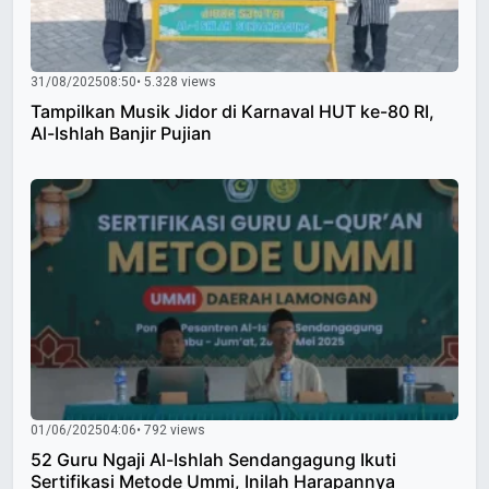
31/08/2025
08:50
• 5.328 views
Tampilkan Musik Jidor di Karnaval HUT ke-80 RI,
Al-Ishlah Banjir Pujian
01/06/2025
04:06
• 792 views
52 Guru Ngaji Al-Ishlah Sendangagung Ikuti
Sertifikasi Metode Ummi, Inilah Harapannya