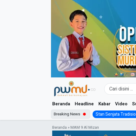
Skip
to
content
Beranda
Headline
Kabar
Video
S
Breaking News
Stan Senjata Tradision
Beranda
»
MAM 9 Al Mizan