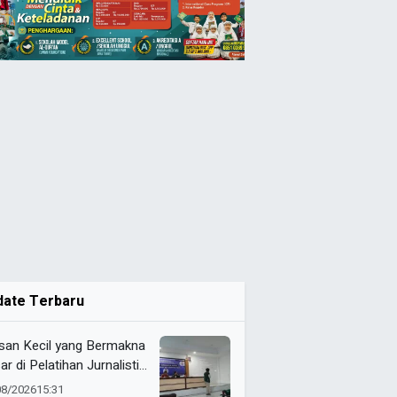
date Terbaru
isan Kecil yang Bermakna
r di Pelatihan Jurnalistik
ital Probolinggo
08/2026
15:31