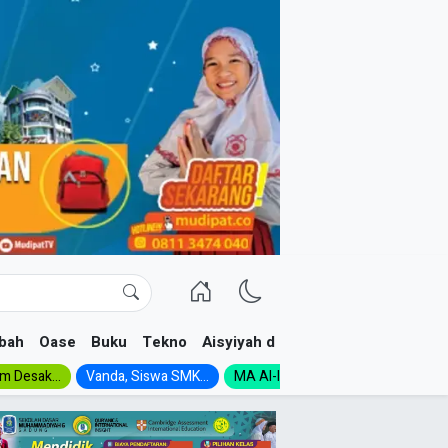
bah
Oase
Buku
Tekno
Aisyiyah dan NA
im Desak...
Vanda, Siswa SMK...
MA Al-Ishlah Gelar...
Muktamar A