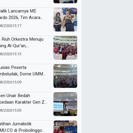
Balik Lancarnya ME
rds 2026, Tim Acara
ses Atur Sirkulasi Ribuan
08/2026
15:17
erta di Dome UMM
i Riuh Orkestra Menuju
ing Al-Qur’an,
bukaan ME Awards
08/2026
15:13
6 Berlangsung Khidmat
usias Peserta
mbeludak, Dome UMM
uh Jelang
08/2026
15:09
ammadiyah Education
rds 2026
en Unair Bedah
bedaan Karakter Gen Z
 Alpha
08/2026
15:03
tihan Jurnalistik
U.CO di Probolinggo