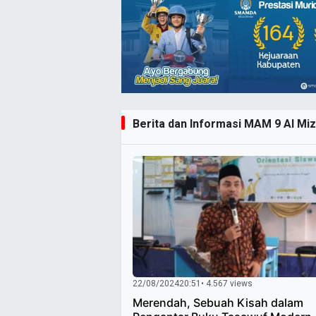
Berita dan Informasi MAM 9 Al Miza
22/08/2024
20:51
• 4.567 views
Merendah, Sebuah Kisah dalam