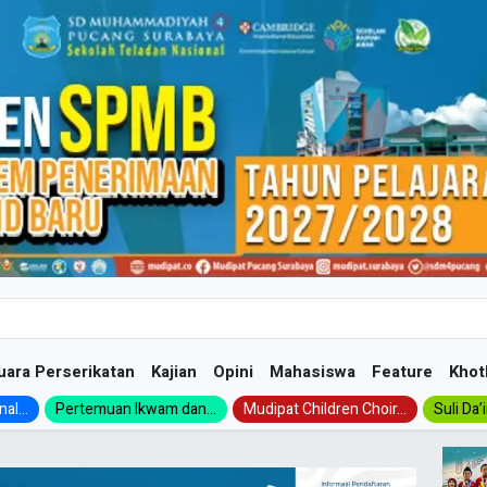
uara Perserikatan
Kajian
Opini
Mahasiswa
Feature
Khot
al...
Pertemuan Ikwam dan...
Mudipat Children Choir...
Suli Da’