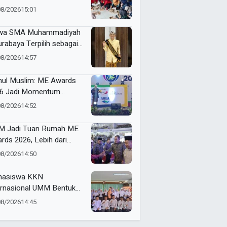
uki Sesi Ishoma, Peserta
08/2026
15:01
usias Ikuti Materi
wa SMA Muhammadiyah
urabaya Terpilih sebagai
 Peserta Terbaik Forum
08/2026
14:57
ajar Indonesia
nul Muslim: ME Awards
6 Jadi Momentum
jaga Mutu Pendidikan
08/2026
14:52
hammadiyah
 Jadi Tuan Rumah ME
rds 2026, Lebih dari
00 Peserta Siap Cetak
08/2026
14:50
impin Masa Depan
hasiswa KKN
ernasional UMM Bentuk
ora.Hub, Wadah
08/2026
14:45
ngembangan Pemuda
a Thailand