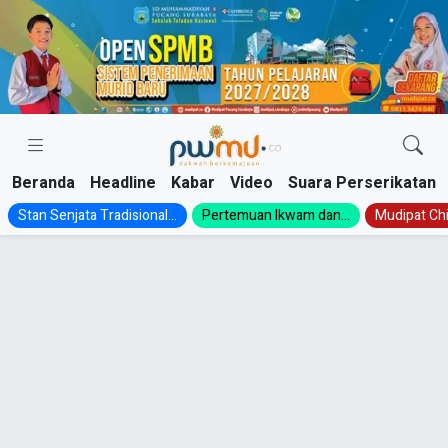
Skip
to
content
Beranda
Headline
Kabar
Video
Suara Perserikatan
Stan Senjata Tradisional...
Pertemuan Ikwam dan...
Mudipat Chil