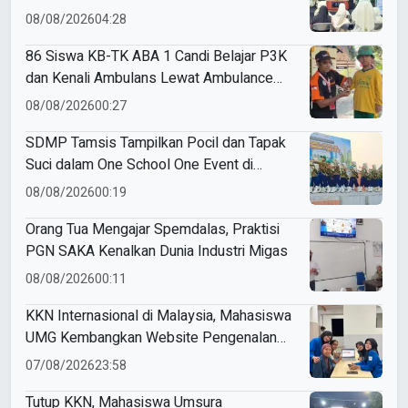
Nasyiatul Aisyiyah
08/08/2026
04:28
86 Siswa KB-TK ABA 1 Candi Belajar P3K
dan Kenali Ambulans Lewat Ambulance
Goes to Schools
08/08/2026
00:27
SDMP Tamsis Tampilkan Pocil dan Tapak
Suci dalam One School One Event di
Mojokerto
08/08/2026
00:19
Orang Tua Mengajar Spemdalas, Praktisi
PGN SAKA Kenalkan Dunia Industri Migas
08/08/2026
00:11
KKN Internasional di Malaysia, Mahasiswa
UMG Kembangkan Website Pengenalan
Budaya Indonesia
07/08/2026
23:58
Tutup KKN, Mahasiswa Umsura