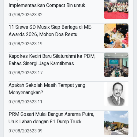
Implementasikan Compact Bin untuk
Sampah Anorganik di Ketabang
07/08/2026
23:32
11 Siswa SD Musix Siap Berlaga di ME-
Awards 2026, Mohon Doa Restu
07/08/2026
23:19
Kapolres Kediri Baru Silaturahmi ke PDM,
Bahas Sinergi Jaga Kamtibmas
07/08/2026
23:17
Apakah Sekolah Masih Tempat yang
Menyenangkan?
07/08/2026
23:11
PRM Gosari Mulai Bangun Asrama Putra,
Uruk Lahan dengan 81 Dump Truck
07/08/2026
23:09