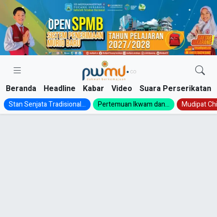
Skip
to
content
Beranda
Headline
Kabar
Video
Suara Perserikatan
Stan Senjata Tradisional...
Pertemuan Ikwam dan...
Mudipat Chil