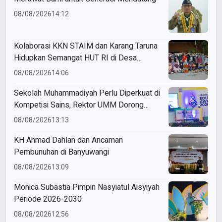
08/08/2026
14:12
Kolaborasi KKN STAIM dan Karang Taruna
Hidupkan Semangat HUT RI di Desa
Tamanprijek
08/08/2026
14:06
Sekolah Muhammadiyah Perlu Diperkuat di
Kompetisi Sains, Rektor UMM Dorong
Coaching Clinic
08/08/2026
13:13
KH Ahmad Dahlan dan Ancaman
Pembunuhan di Banyuwangi
08/08/2026
13:09
Monica Subastia Pimpin Nasyiatul Aisyiyah
Periode 2026-2030
08/08/2026
12:56