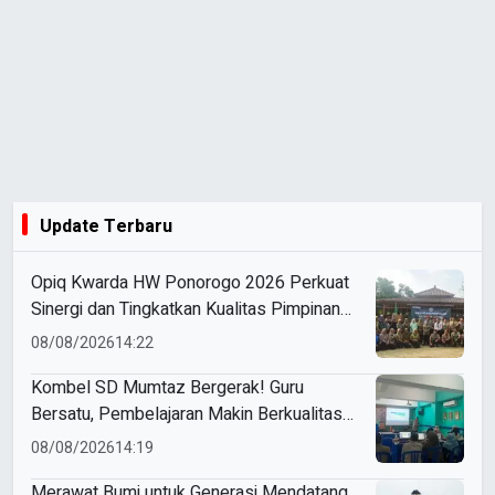
Update Terbaru
Opiq Kwarda HW Ponorogo 2026 Perkuat
Sinergi dan Tingkatkan Kualitas Pimpinan
Qobilah
08/08/2026
14:22
Kombel SD Mumtaz Bergerak! Guru
Bersatu, Pembelajaran Makin Berkualitas
dan Berdampak
08/08/2026
14:19
Merawat Bumi untuk Generasi Mendatang