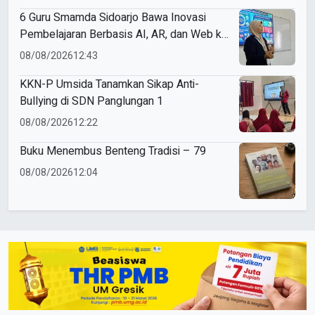
6 Guru Smamda Sidoarjo Bawa Inovasi
Pembelajaran Berbasis AI, AR, dan Web ke
ME Award 2026
08/08/2026
12:43
KKN-P Umsida Tanamkan Sikap Anti-
Bullying di SDN Panglungan 1
08/08/2026
12:22
Buku Menembus Benteng Tradisi – 79
08/08/2026
12:04