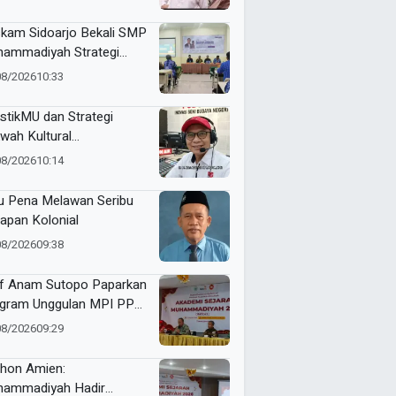
bangkan Dakwah dan
didikan
kam Sidoarjo Bekali SMP
ammadiyah Strategi
nding dan Marketing
08/2026
10:33
olah
stikMU dan Strategi
wah Kultural
hammadiyah
08/2026
10:14
u Pena Melawan Seribu
apan Kolonial
08/2026
09:38
f Anam Sutopo Paparkan
gram Unggulan MPI PP
hammadiyah
08/2026
09:29
thon Amien:
ammadiyah Hadir