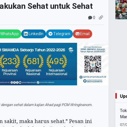
akukan Sehat untuk Sehat
0
WhatsApp
LinkedIn
Telegram
Email
Up
t dengan sehat dalam kajian Ahad pagi PCM Wringinanom.
Tok
Man
n sakit, maka harus sehat.” Pesan ini
Waf
07/