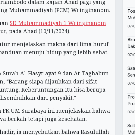
 Priambodo dalam kajian Ahad pagi yang
Kem
Pen
bang Muhammadiyah (PCM) Wringinanom.
Fos
Muh
aman
SD Muhammadiyah 1 Wringinanom
Bra
07/
ur, pada Ahad (10/11/2024).
Sek
Aku
jatur menjelaskan makna dari lima huruf
Dak
panduan menuju hidup yang lebih sehat.
Mu
07/
Sat
 Surah Al-Hasyr ayat 9 dan At-Taghabun
Sen
n, “Barang siapa dijauhkan dari sifat
07/
untung. Keberuntungan itu bisa berupa
Pro
 disembuhkan dari penyakit.”
Pro
Mu
m FK UM Surabaya ini menjelaskan bahwa
07/
 berkah tetapi juga kesehatan.
Sul
hadir, ia menyebutkan bahwa Rasulullah
Muh