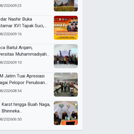
uskan Akidah
08/2026
09:23
dar Nashir Buka
tamar XVI Tapak Suci,
umlah Menteri dan Kapolri
08/2026
09:16
adwalkan Hadir
ca Baitul Arqam,
versitas Muhammadiyah
ua Barat Kawal RTL
08/2026
09:10
erta Selama Enam Bulan
 Jatim Tuai Apresiasi
agai Pelopor Penulisan
arah Muhammadiyah
08/2026
08:54
i Karst hingga Buah Naga,
 Bhinneka
ammadiyah Tunjukkan
08/2026
06:50
uatan Potensi Lokal di
tamar Nasyiatul Aisyiyah