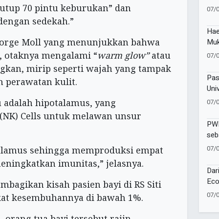
Lur
utup 70 pintu keburukan” dan
07/
dengan sedekah.”
Hae
 Jorge Moll yang menunjukkan bahwa
Muk
Sej
, otaknya mengalami “
warm glow”
atau
07/
Dij
gkan, mirip seperti wajah yang tampak
Pas
 perawatan kulit.
Uni
Pap
u adalah hipotalamus, yang
07/
Pes
 (NK) Cells untuk melawan unsur
PWM
seb
Sej
07/
alamus sehingga memproduksi empat
ningkatkan imunitas,” jelasnya.
Dar
Eco
mbagikan kisah pasien bayi di RS Siti
Muh
07/
kat kesembuhannya di bawah 1%.
Kek
Muk
orang tua bayi tersebut rajin