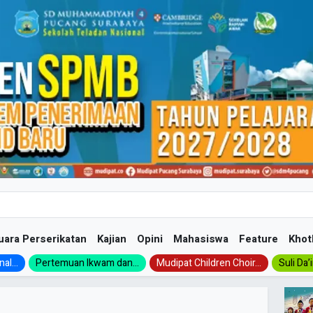
uara Perserikatan
Kajian
Opini
Mahasiswa
Feature
Khot
al...
Pertemuan Ikwam dan...
Mudipat Children Choir...
Suli Da’