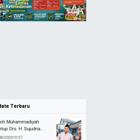
date Terbaru
oh Muhammadiyah
tup Drs. H. Sujudna
at, Dikenang Berdedikasi
08/2026
10:57