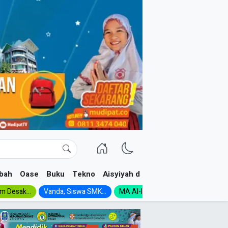
bah
Oase
Buku
Tekno
Aisyiyah dan NA
im Desak...
Vanda, Siswa SMK...
MA Al-Ishlah Gelar...
Muktamar A