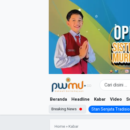
Skip
to
content
Beranda
Headline
Kabar
Video
S
Breaking News
Stan Senjata Tradision
Home
»
Kabar