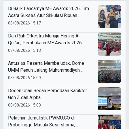
Di Balik Lancarnya ME Awards 2026, Tim
Acara Sukses Atur Sirkulasi Ribuan
Peserta di Dome UMM
08/08/2026 15:17
Dari Riuh Orkestra Menuju Hening Al-
Qur’an, Pembukaan ME Awards 2026
Berlangsung Khidmat
08/08/2026 15:13
Antusias Peserta Membeludak, Dome
UMM Penuh Jelang Muhammadiyah
Education Awards 2026
08/08/2026 15:09
Dosen Unair Bedah Perbedaan Karakter
Gen Z dan Alpha
08/08/2026 15:03
Pelatihan Jurnalistik PWMU.CO di
Probolinggo Masuki Sesi Ishoma,