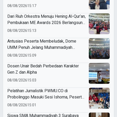
di Dome UMM
08/08/2026
15:17
Dari Riuh Orkestra Menuju Hening Al-Qur’an,
Pembukaan ME Awards 2026 Berlangsung
Khidmat
08/08/2026
15:13
Antusias Peserta Membeludak, Dome
UMM Penuh Jelang Muhammadiyah
Education Awards 2026
08/08/2026
15:09
Dosen Unair Bedah Perbedaan Karakter
Gen Z dan Alpha
08/08/2026
15:03
Pelatihan Jurnalistik PWMU.CO di
Probolinggo Masuki Sesi Ishoma, Peserta
Antusias Ikuti Materi
08/08/2026
15:01
Siswa SMA Muhammadiyah 3 Surabaya