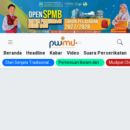
Skip
to
content
Beranda
Headline
Kabar
Video
Suara Perserikatan
Stan Senjata Tradisional...
Pertemuan Ikwam dan...
Mudipat Chil