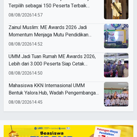
Terpilih sebagai 150 Peserta Terbaik
Forum Pelajar Indonesia
08/08/2026
14:57
Zainul Muslim: ME Awards 2026 Jadi
Momentum Menjaga Mutu Pendidikan
Muhammadiyah
08/08/2026
14:52
UMM Jadi Tuan Rumah ME Awards 2026,
Lebih dari 3.000 Peserta Siap Cetak
Pemimpin Masa Depan
08/08/2026
14:50
Mahasiswa KKN Internasional UMM
Bentuk Yalora.Hub, Wadah Pengembangan
Pemuda Yala Thailand
08/08/2026
14:45