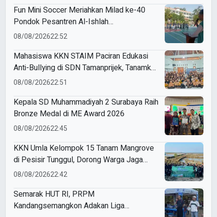
Fun Mini Soccer Meriahkan Milad ke-40
Pondok Pesantren Al-Ishlah
Sendangagung
08/08/2026
22:52
Mahasiswa KKN STAIM Paciran Edukasi
Anti-Bullying di SDN Tamanprijek, Tanamkan
Empati Sejak Dini
08/08/2026
22:51
Kepala SD Muhammadiyah 2 Surabaya Raih
Bronze Medal di ME Award 2026
08/08/2026
22:45
KKN Umla Kelompok 15 Tanam Mangrove
di Pesisir Tunggul, Dorong Warga Jaga
Lingkungan
08/08/2026
22:42
Semarak HUT RI, PRPM
Kandangsemangkon Adakan Liga