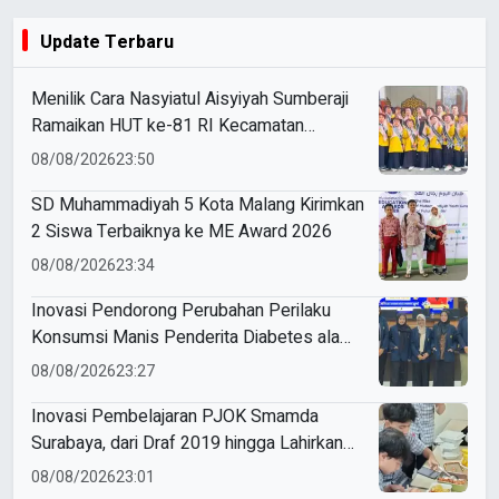
Update Terbaru
Menilik Cara Nasyiatul Aisyiyah Sumberaji
Ramaikan HUT ke-81 RI Kecamatan
Sukodadi
08/08/2026
23:50
SD Muhammadiyah 5 Kota Malang Kirimkan
2 Siswa Terbaiknya ke ME Award 2026
08/08/2026
23:34
Inovasi Pendorong Perubahan Perilaku
Konsumsi Manis Penderita Diabetes ala
Mahasiswa Unesa
08/08/2026
23:27
Inovasi Pembelajaran PJOK Smamda
Surabaya, dari Draf 2019 hingga Lahirkan
Modul Gizi Digital
08/08/2026
23:01