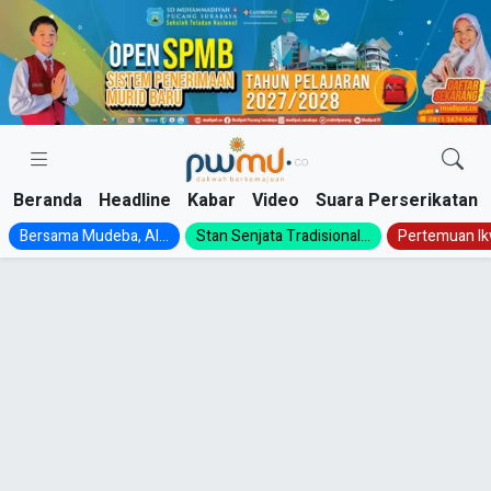
Skip
to
content
Beranda
Headline
Kabar
Video
Suara Perserikatan
Bersama Mudeba, Al...
Stan Senjata Tradisional...
Pertemuan Ik