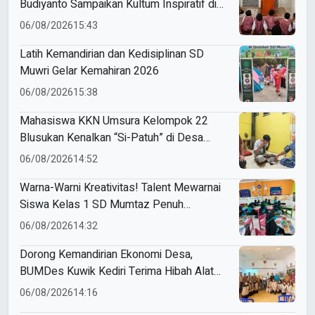
Budiyanto Sampaikan Kultum Inspiratif di
Masjid Baiturrahman
06/08/2026
15:43
Latih Kemandirian dan Kedisiplinan SD
Muwri Gelar Kemahiran 2026
06/08/2026
15:38
Mahasiswa KKN Umsura Kelompok 22
Blusukan Kenalkan “Si-Patuh” di Desa
Banjarkejen
06/08/2026
14:52
Warna-Warni Kreativitas! Talent Mewarnai
Siswa Kelas 1 SD Mumtaz Penuh
Keceriaan
06/08/2026
14:32
Dorong Kemandirian Ekonomi Desa,
BUMDes Kuwik Kediri Terima Hibah Alat
Pencetak Briket Biomassa Briqpress
06/08/2026
14:16