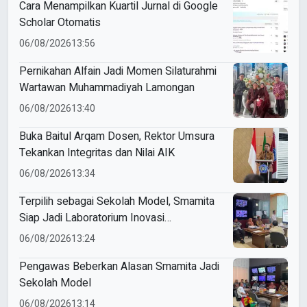
Cara Menampilkan Kuartil Jurnal di Google
Scholar Otomatis
06/08/2026
13:56
Pernikahan Alfain Jadi Momen Silaturahmi
Wartawan Muhammadiyah Lamongan
06/08/2026
13:40
Buka Baitul Arqam Dosen, Rektor Umsura
Tekankan Integritas dan Nilai AIK
06/08/2026
13:34
Terpilih sebagai Sekolah Model, Smamita
Siap Jadi Laboratorium Inovasi
Pembelajaran AI
06/08/2026
13:24
Pengawas Beberkan Alasan Smamita Jadi
Sekolah Model
06/08/2026
13:14