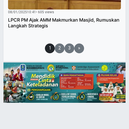
08/01/2025
10:41
• 605 views
LPCR PM Ajak AMM Makmurkan Masjid, Rumuskan
Langkah Strategis
Paginasi
1
2
3
»
pos