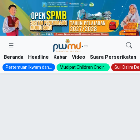
Skip
to
content
Beranda
Headline
Kabar
Video
Suara Perserikatan
Pertemuan Ikwam dan...
Mudipat Children Choir...
Suli Da’im Des