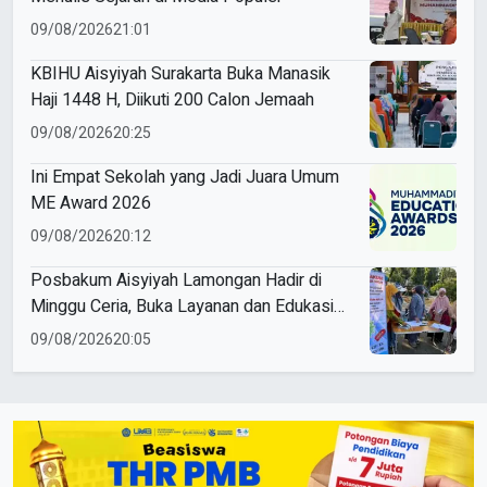
09/08/2026
21:01
KBIHU Aisyiyah Surakarta Buka Manasik
Haji 1448 H, Diikuti 200 Calon Jemaah
09/08/2026
20:25
Ini Empat Sekolah yang Jadi Juara Umum
ME Award 2026
09/08/2026
20:12
Posbakum Aisyiyah Lamongan Hadir di
Minggu Ceria, Buka Layanan dan Edukasi
Hukum Gratis untuk Perempuan
09/08/2026
20:05