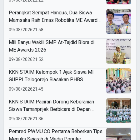
09/08/2026
22:22
Perangkat Sempat Hangus, Dua Siswa
Mamsaka Raih Emas Robotika ME Awards
2026
09/08/2026
21:58
Mili Banyu Wakili SMP At-Tajdid Blora di
ME Awards 2026
09/08/2026
21:52
KKN STAIM Kelompok 1 Ajak Siswa MI
GUPPI Telogorejo Biasakan PHBS
09/08/2026
21:45
KKN STAIM Paciran Dorong Keberanian
Siswa Tamanprijek Berbicara di Depan
Umum
09/08/2026
21:36
Pemred PWMU.CO Pertama Beberkan Tips
Menulis Sejarah di Media Populer